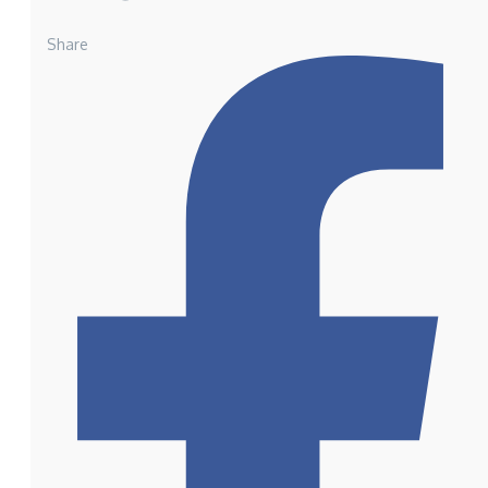
Share