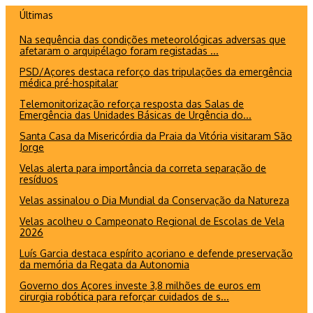
Ir
Últimas
para
Na sequência das condições meteorológicas adversas que
o
afetaram o arquipélago foram registadas ...
conteúdo
PSD/Açores destaca reforço das tripulações da emergência
médica pré-hospitalar
Telemonitorização reforça resposta das Salas de
Emergência das Unidades Básicas de Urgência do...
Santa Casa da Misericórdia da Praia da Vitória visitaram São
Jorge
Velas alerta para importância da correta separação de
resíduos
Velas assinalou o Dia Mundial da Conservação da Natureza
Velas acolheu o Campeonato Regional de Escolas de Vela
2026
Luís Garcia destaca espírito açoriano e defende preservação
da memória da Regata da Autonomia
Governo dos Açores investe 3,8 milhões de euros em
cirurgia robótica para reforçar cuidados de s...