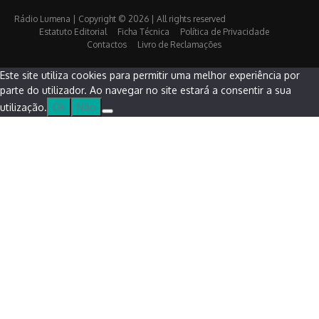
Rádio Lumena | Copyright © 2026 | All rights reserved
Estatuto Editorial
Ficha Técnica
Política de Privacidade
Contactos
Livro de Reclamações
Este site utiliza cookies para permitir uma melhor experiência por
parte do utilizador. Ao navegar no site estará a consentir a sua
utilização.
Ok
Não