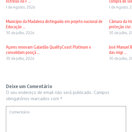
estrelas no F ...
compra de sem
1 de Agosto, 2026
1 de Agosto, 
Município da Madalena distinguido em projeto nacional de
Câmara da Ho
Educação ...
proteção civi .
30 de Julho, 2026
30 de Julho, 
Açores renovam Galardão QualityCoast Platinum e
José Manuel B
consolidam posiçã ...
das migr ...
30 de Julho, 2026
30 de Julho, 
Deixe um Comentário
O seu endereço de email não será publicado.
Campos
obrigatórios marcados com
*