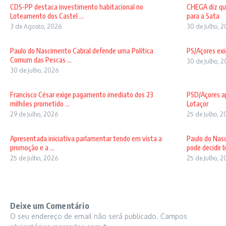
CDS-PP destaca investimento habitacional no
CHEGA diz qu
Loteamento dos Castel ...
para a Sata
3 de Agosto, 2026
30 de Julho, 
Paulo do Nascimento Cabral defende uma Política
PS/Açores exi
Comum das Pescas ...
30 de Julho, 
30 de Julho, 2026
Francisco César exige pagamento imediato dos 23
PSD/Açores ap
milhões prometido ...
Lotaçor
29 de Julho, 2026
25 de Julho, 
Apresentada iniciativa parlamentar tendo em vista a
Paulo do Nas
promoção e a ...
pode decidir b 
25 de Julho, 2026
25 de Julho, 
Deixe um Comentário
O seu endereço de email não será publicado.
Campos