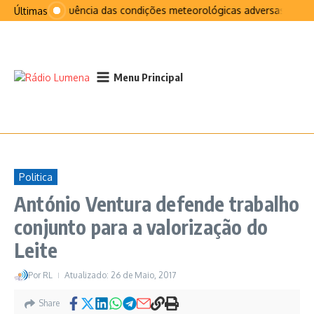
Ir para o conteúdo
Na sequência das condições meteorológicas adversas que afe
Últimas
Menu Principal
Politica
António Ventura defende trabalho
conjunto para a valorização do
Leite
Por
RL
Atualizado: 26 de Maio, 2017
Share