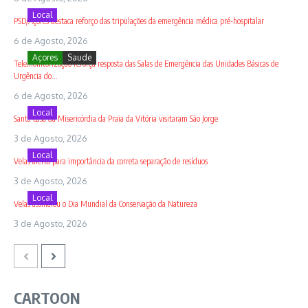
Local
PSD/Açores destaca reforço das tripulações da emergência médica pré-hospitalar
6 de Agosto, 2026
Açores
Saude
Telemonitorização reforça resposta das Salas de Emergência das Unidades Básicas de
Urgência do...
6 de Agosto, 2026
Local
Santa Casa da Misericórdia da Praia da Vitória visitaram São Jorge
3 de Agosto, 2026
Local
Velas alerta para importância da correta separação de resíduos
3 de Agosto, 2026
Local
Velas assinalou o Dia Mundial da Conservação da Natureza
3 de Agosto, 2026
CARTOON