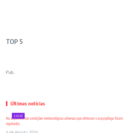
TOP 5
Pub.
Últimas notícias
Local
Na sequência das condições meteorológicas adversas que afetaram o arquipélago foram
registadas ...
6 de Agosto, 2026