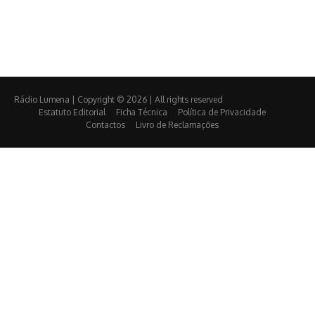
Rádio Lumena | Copyright © 2026 | All rights reserved
Estatuto Editorial
Ficha Técnica
Política de Privacidade
Contactos
Livro de Reclamações