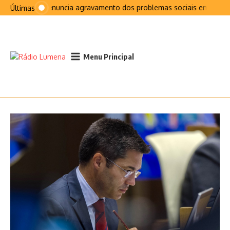
Ir para o conteúdo
PCP denuncia agravamento dos problemas sociais em São J
Últimas
Menu Principal