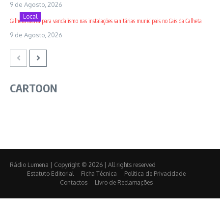
9 de Agosto, 2026
Local
Calheta alerta para vandalismo nas instalações sanitárias municipais no Cais da Calheta
9 de Agosto, 2026
CARTOON
Rádio Lumena | Copyright © 2026 | All rights reserved
Estatuto Editorial
Ficha Técnica
Política de Privacidade
Contactos
Livro de Reclamações