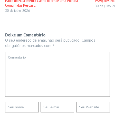
Paulo do Nascimento Cabral defende uma Política
PS/Açores exi
Comum das Pescas ...
30 de Julho, 
30 de Julho, 2026
Deixe um Comentário
O seu endereço de email não será publicado.
Campos
obrigatórios marcados com
*