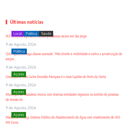
Últimas notícias
Local
Politica
Saude
PCP denuncia agravamento dos problemas sociais em São Jorge
9 de Agosto, 2026
Politica
CDU Açores entrega abaixo-assinado “Pelo direito à mobilidade e contra a privatização de
empre...
9 de Agosto, 2026
Açores
Comandante Luís Carlos Brandão Marques é o novo Capitão do Porto da Horta
9 de Agosto, 2026
Açores
Município da Madalena reuniu com diversas entidades regionais no âmbito do processo
de revisão do...
9 de Agosto, 2026
Açores
Madalena Reforça Sistema Público de Abastecimento de Água com Investimento de 300
Mil Euros