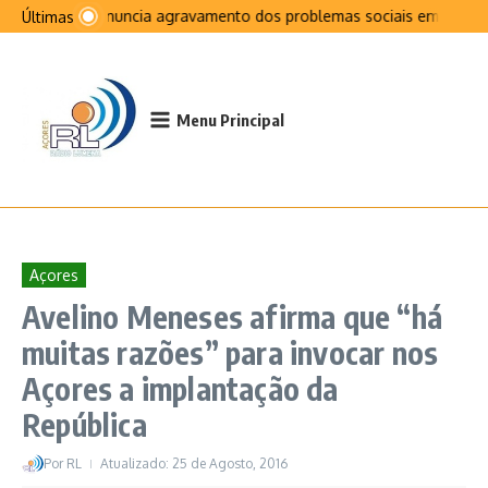
Ir para o conteúdo
PCP denuncia agravamento dos problemas sociais em São Jo
Últimas
Menu Principal
Açores
Avelino Meneses afirma que “há
muitas razões” para invocar nos
Açores a implantação da
República
Por
RL
Atualizado: 25 de Agosto, 2016