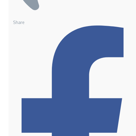
Share