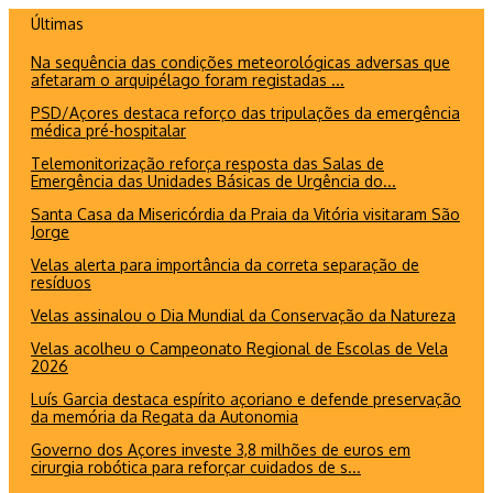
Ir
Últimas
para
Na sequência das condições meteorológicas adversas que
o
afetaram o arquipélago foram registadas ...
conteúdo
PSD/Açores destaca reforço das tripulações da emergência
médica pré-hospitalar
Telemonitorização reforça resposta das Salas de
Emergência das Unidades Básicas de Urgência do...
Santa Casa da Misericórdia da Praia da Vitória visitaram São
Jorge
Velas alerta para importância da correta separação de
resíduos
Velas assinalou o Dia Mundial da Conservação da Natureza
Velas acolheu o Campeonato Regional de Escolas de Vela
2026
Luís Garcia destaca espírito açoriano e defende preservação
da memória da Regata da Autonomia
Governo dos Açores investe 3,8 milhões de euros em
cirurgia robótica para reforçar cuidados de s...