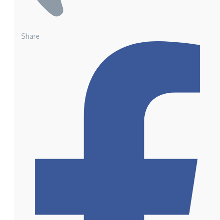
Share