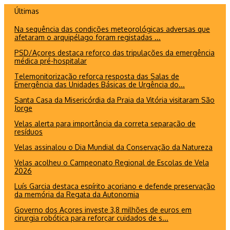
Ir
Últimas
para
Na sequência das condições meteorológicas adversas que
o
afetaram o arquipélago foram registadas ...
conteúdo
PSD/Açores destaca reforço das tripulações da emergência
médica pré-hospitalar
Telemonitorização reforça resposta das Salas de
Emergência das Unidades Básicas de Urgência do...
Santa Casa da Misericórdia da Praia da Vitória visitaram São
Jorge
Velas alerta para importância da correta separação de
resíduos
Velas assinalou o Dia Mundial da Conservação da Natureza
Velas acolheu o Campeonato Regional de Escolas de Vela
2026
Luís Garcia destaca espírito açoriano e defende preservação
da memória da Regata da Autonomia
Governo dos Açores investe 3,8 milhões de euros em
cirurgia robótica para reforçar cuidados de s...