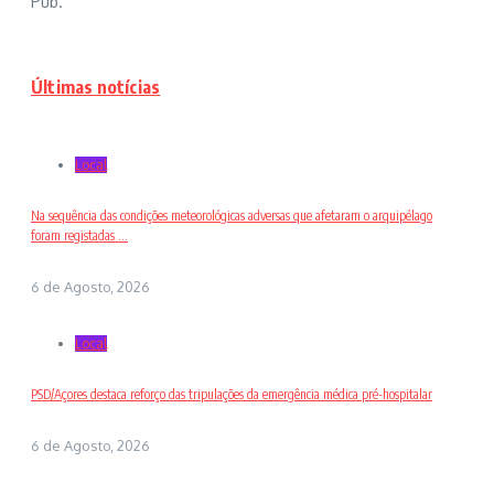
Pub.
Últimas notícias
Local
Na sequência das condições meteorológicas adversas que afetaram o arquipélago
foram registadas ...
6 de Agosto, 2026
Local
PSD/Açores destaca reforço das tripulações da emergência médica pré-hospitalar
6 de Agosto, 2026