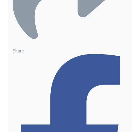
Share