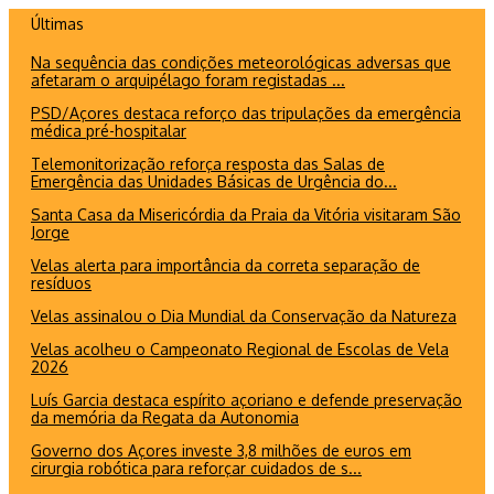
Ir
Últimas
para
Na sequência das condições meteorológicas adversas que
o
afetaram o arquipélago foram registadas ...
conteúdo
PSD/Açores destaca reforço das tripulações da emergência
médica pré-hospitalar
Telemonitorização reforça resposta das Salas de
Emergência das Unidades Básicas de Urgência do...
Santa Casa da Misericórdia da Praia da Vitória visitaram São
Jorge
Velas alerta para importância da correta separação de
resíduos
Velas assinalou o Dia Mundial da Conservação da Natureza
Velas acolheu o Campeonato Regional de Escolas de Vela
2026
Luís Garcia destaca espírito açoriano e defende preservação
da memória da Regata da Autonomia
Governo dos Açores investe 3,8 milhões de euros em
cirurgia robótica para reforçar cuidados de s...