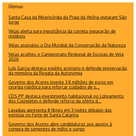
Ir
Últimas
para
Santa Casa da Misericórdia da Praia da Vitória visitaram São
o
Jorge
conteúdo
Velas alerta para importância da correta separação de
resíduos
Velas assinalou o Dia Mundial da Conservação da Natureza
Velas acolheu o Campeonato Regional de Escolas de Vela
2026
Luís Garcia destaca espírito açoriano e defende preservação
da memória da Regata da Autonomia
Governo dos Açores investe 3,8 milhões de euros em
cirurgia robótica para reforçar cuidados de s...
CDS-PP destaca investimento habitacional no Loteamento
dos Casteletes e defende reforço da oferta d...
Lavadias apresenta 8 filmes em 3 noites debaixo das
estrelas no Forte de Santa Catarina
Governo dos Açores abre candidaturas aos apoios à
compra de sementes de milho e sorgo