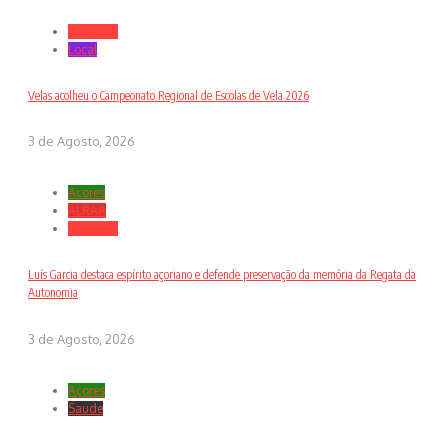
Desporto
Local
Velas acolheu o Campeonato Regional de Escolas de Vela 2026
3 de Agosto, 2026
Açores
ALRAA
Desporto
Luís Garcia destaca espírito açoriano e defende preservação da memória da Regata da
Autonomia
3 de Agosto, 2026
Açores
Saude