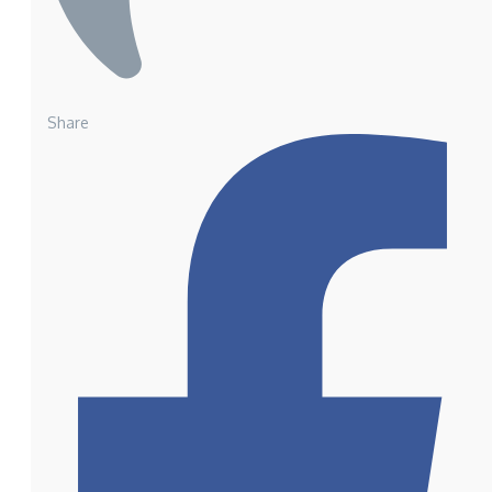
Share