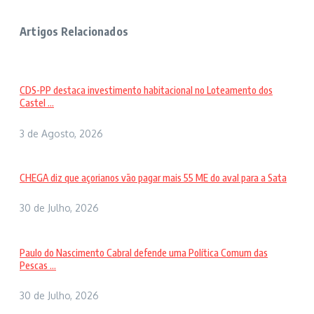
Artigos Relacionados
CDS-PP destaca investimento habitacional no Loteamento dos
Castel ...
3 de Agosto, 2026
CHEGA diz que açorianos vão pagar mais 55 ME do aval para a Sata
30 de Julho, 2026
Paulo do Nascimento Cabral defende uma Política Comum das
Pescas ...
30 de Julho, 2026