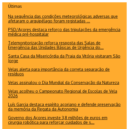
Ir
Últimas
para
Na sequência das condições meteorológicas adversas que
o
afetaram o arquipélago foram registadas ...
conteúdo
PSD/Açores destaca reforço das tripulações da emergência
médica pré-hospitalar
Telemonitorização reforça resposta das Salas de
Emergência das Unidades Básicas de Urgência do...
Santa Casa da Misericórdia da Praia da Vitória visitaram São
Jorge
Velas alerta para importância da correta separação de
resíduos
Velas assinalou o Dia Mundial da Conservação da Natureza
Velas acolheu o Campeonato Regional de Escolas de Vela
2026
Luís Garcia destaca espírito açoriano e defende preservação
da memória da Regata da Autonomia
Governo dos Açores investe 3,8 milhões de euros em
cirurgia robótica para reforçar cuidados de s...