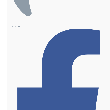
Share