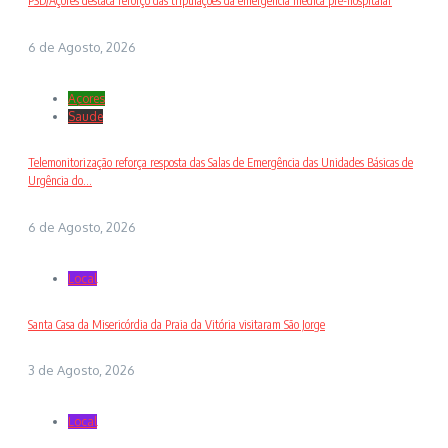
PSD/Açores destaca reforço das tripulações da emergência médica pré-hospitalar
6 de Agosto, 2026
Açores
Saude
Telemonitorização reforça resposta das Salas de Emergência das Unidades Básicas de
Urgência do...
6 de Agosto, 2026
Local
Santa Casa da Misericórdia da Praia da Vitória visitaram São Jorge
3 de Agosto, 2026
Local