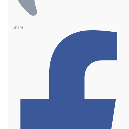
Share