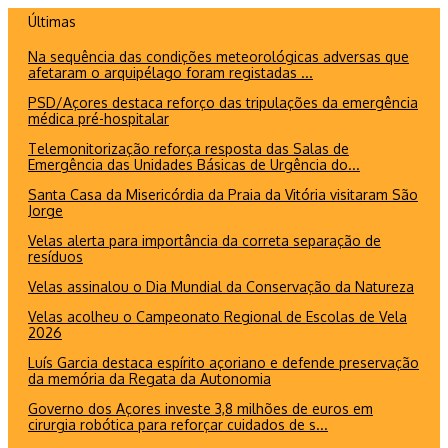
Ir
Últimas
para
Na sequência das condições meteorológicas adversas que
o
afetaram o arquipélago foram registadas ...
conteúdo
PSD/Açores destaca reforço das tripulações da emergência
médica pré-hospitalar
Telemonitorização reforça resposta das Salas de
Emergência das Unidades Básicas de Urgência do...
Santa Casa da Misericórdia da Praia da Vitória visitaram São
Jorge
Velas alerta para importância da correta separação de
resíduos
Velas assinalou o Dia Mundial da Conservação da Natureza
Velas acolheu o Campeonato Regional de Escolas de Vela
2026
Luís Garcia destaca espírito açoriano e defende preservação
da memória da Regata da Autonomia
Governo dos Açores investe 3,8 milhões de euros em
cirurgia robótica para reforçar cuidados de s...