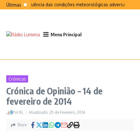
Ir para o conteúdo
Na sequência das condições meteorológicas adversas que afe
Últimas
Menu Principal
Crónicas
Crónica de Opinião – 14 de
fevereiro de 2014
Por
RL
Atualizado: 25 de Fevereiro, 2014
Share