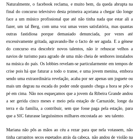
Naturalmente, o facebook reclama, e muito bem, da queda abrupta na
final do concurso televisivo desta primeira açoriana a chegar tão longe
face a um músico profissional que até não tinha nada que estar ali a
fazer, um tal Berg, com uma voz umas vezes satisfatória, mas quantas
outras fastidiosa porque demasiado denunciada, por vezes até
excessivamente gritada, agravando-lhe o facto de ser aguda. E a génese
do concurso era descobrir novos talentos, não ir rebuscar velhos a
navios de turismo para agrado de uma mão cheia de senhores instalados
na música do país. Os lobbies revelam-se particularmente em tempos de
crise pois há que faturar a todo o transe, e uma jovem menina, embora
sendo uma extraordinária revelação, acaba por ser apenas um joguete ou
mais um degrau na escada do poder onde quando chega a hora se põe o
pé em cima. Não nos esqueçamos que a jovem da Ribeira Grande andou
a ser gerida cinco meses e meio pela estação de Carnaxide, longe da
terra e da família, a contribuir, sem que fosse paga pela estação, para
que a SIC faturasse larguíssimos milhares encostada ao seu talento.
Mariana não pôs as mãos ao céu a rezar para que nela votassem, não
tinha carrapitos secos espetados atrás da cabeça, não andou de violão na