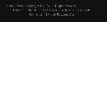
Rádio Lumena | Copyright © 2026 | All rights reserved
Estatuto Editorial
Ficha Técnica
Política de Privacidade
Contactos
Livro de Reclamações