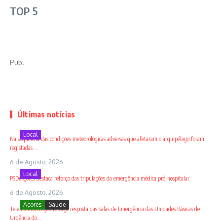
TOP 5
Pub.
Últimas notícias
Local
Na sequência das condições meteorológicas adversas que afetaram o arquipélago foram
registadas ...
6 de Agosto, 2026
Local
PSD/Açores destaca reforço das tripulações da emergência médica pré-hospitalar
6 de Agosto, 2026
Açores
Saude
Telemonitorização reforça resposta das Salas de Emergência das Unidades Básicas de
Urgência do...