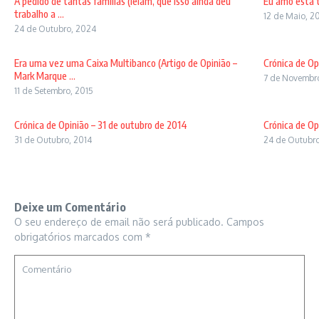
A pedido de tantas famílias (leiam, que isso ainda deu
Eu amo esta t
trabalho a ...
12 de Maio, 2
24 de Outubro, 2024
Era uma vez uma Caixa Multibanco (Artigo de Opinião –
Crónica de Op
Mark Marque ...
7 de Novembro
11 de Setembro, 2015
Crónica de Opinião – 31 de outubro de 2014
Crónica de Op
31 de Outubro, 2014
24 de Outubro
Deixe um Comentário
O seu endereço de email não será publicado.
Campos
obrigatórios marcados com
*