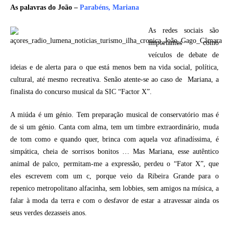
As palavras do João –
Parabéns, Mariana
As redes sociais são
importantes como
veículos de debate de
ideias e de alerta para o que está menos bem na vida social, política,
cultural, até mesmo recreativa. Senão atente-se ao caso de Mariana, a
finalista do concurso musical da SIC “Factor X”.
A miúda é um génio. Tem preparação musical de conservatório mas é
de si um génio. Canta com alma, tem um timbre extraordinário, muda
de tom como e quando quer, brinca com aquela voz afinadíssima, é
simpática, cheia de sorrisos bonitos … Mas Mariana, esse autêntico
animal de palco, permitam-me a expressão, perdeu o “Fator X”, que
eles escrevem com um c, porque veio da Ribeira Grande para o
repenico metropolitano alfacinha, sem lobbies, sem amigos na música, a
falar à moda da terra e com o desfavor de estar a atravessar ainda os
seus verdes dezasseis anos.