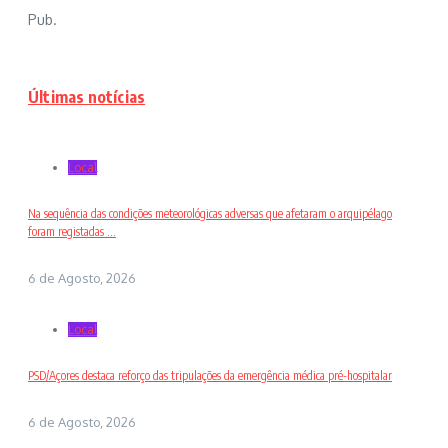
Pub.
Últimas notícias
Local
Na sequência das condições meteorológicas adversas que afetaram o arquipélago
foram registadas ...
6 de Agosto, 2026
Local
PSD/Açores destaca reforço das tripulações da emergência médica pré-hospitalar
6 de Agosto, 2026