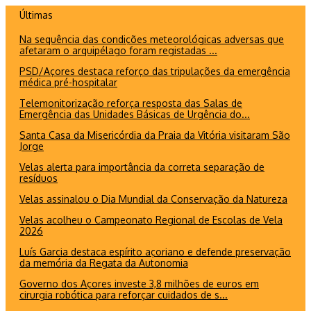
Ir
Últimas
para
Na sequência das condições meteorológicas adversas que
o
afetaram o arquipélago foram registadas ...
conteúdo
PSD/Açores destaca reforço das tripulações da emergência
médica pré-hospitalar
Telemonitorização reforça resposta das Salas de
Emergência das Unidades Básicas de Urgência do...
Santa Casa da Misericórdia da Praia da Vitória visitaram São
Jorge
Velas alerta para importância da correta separação de
resíduos
Velas assinalou o Dia Mundial da Conservação da Natureza
Velas acolheu o Campeonato Regional de Escolas de Vela
2026
Luís Garcia destaca espírito açoriano e defende preservação
da memória da Regata da Autonomia
Governo dos Açores investe 3,8 milhões de euros em
cirurgia robótica para reforçar cuidados de s...