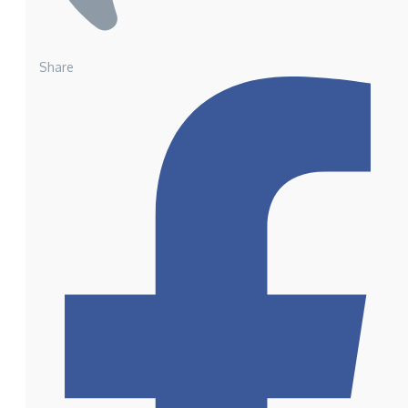
Share