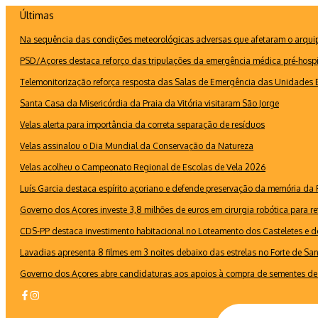
Ir
Últimas
para
Na sequência das condições meteorológicas adversas que afetaram o arquipé
o
conteúdo
PSD/Açores destaca reforço das tripulações da emergência médica pré-hospi
Telemonitorização reforça resposta das Salas de Emergência das Unidades B
Santa Casa da Misericórdia da Praia da Vitória visitaram São Jorge
Velas alerta para importância da correta separação de resíduos
Velas assinalou o Dia Mundial da Conservação da Natureza
Velas acolheu o Campeonato Regional de Escolas de Vela 2026
Luís Garcia destaca espírito açoriano e defende preservação da memória d
Governo dos Açores investe 3,8 milhões de euros em cirurgia robótica para re
CDS-PP destaca investimento habitacional no Loteamento dos Casteletes e def
Lavadias apresenta 8 filmes em 3 noites debaixo das estrelas no Forte de Sa
Governo dos Açores abre candidaturas aos apoios à compra de sementes de 