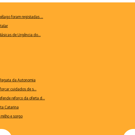
lago foram registadas ...
talar
ásicas de Urgência do...
a Regata da Autonomia
forçar cuidados de s...
ende reforço da oferta d...
nta Catarina
milho e sorgo