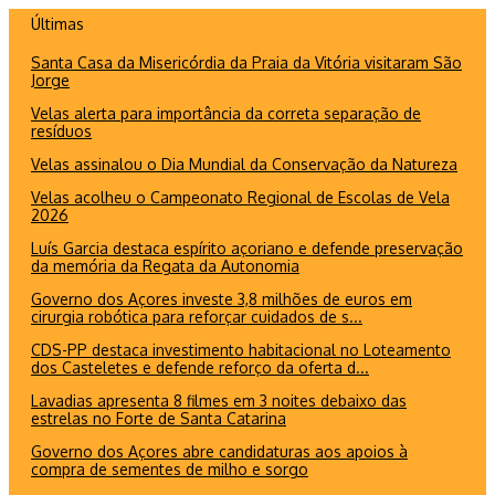
Ir
Últimas
para
Santa Casa da Misericórdia da Praia da Vitória visitaram São
o
Jorge
conteúdo
Velas alerta para importância da correta separação de
resíduos
Velas assinalou o Dia Mundial da Conservação da Natureza
Velas acolheu o Campeonato Regional de Escolas de Vela
2026
Luís Garcia destaca espírito açoriano e defende preservação
da memória da Regata da Autonomia
Governo dos Açores investe 3,8 milhões de euros em
cirurgia robótica para reforçar cuidados de s...
CDS-PP destaca investimento habitacional no Loteamento
dos Casteletes e defende reforço da oferta d...
Lavadias apresenta 8 filmes em 3 noites debaixo das
estrelas no Forte de Santa Catarina
Governo dos Açores abre candidaturas aos apoios à
compra de sementes de milho e sorgo