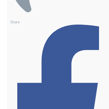
Share