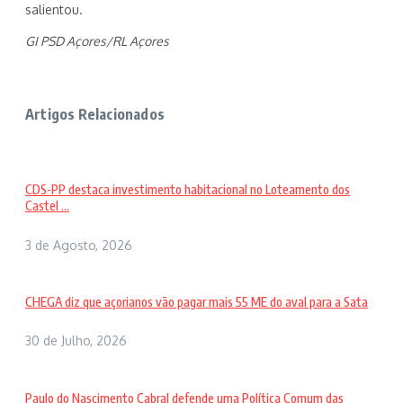
salientou.
GI PSD Açores/RL Açores
Artigos Relacionados
CDS-PP destaca investimento habitacional no Loteamento dos
Castel ...
3 de Agosto, 2026
CHEGA diz que açorianos vão pagar mais 55 ME do aval para a Sata
30 de Julho, 2026
Paulo do Nascimento Cabral defende uma Política Comum das