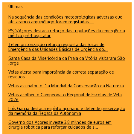
Ir
Últimas
para
Na sequência das condições meteorológicas adversas que
o
afetaram o arquipélago foram registadas ...
conteúdo
PSD/Açores destaca reforço das tripulações da emergência
médica pré-hospitalar
Telemonitorização reforça resposta das Salas de
Emergência das Unidades Básicas de Urgência do...
Santa Casa da Misericórdia da Praia da Vitória visitaram São
Jorge
Velas alerta para importância da correta separação de
resíduos
Velas assinalou o Dia Mundial da Conservação da Natureza
Velas acolheu o Campeonato Regional de Escolas de Vela
2026
Luís Garcia destaca espírito açoriano e defende preservação
da memória da Regata da Autonomia
Governo dos Açores investe 3,8 milhões de euros em
cirurgia robótica para reforçar cuidados de s...