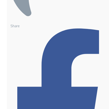
Share