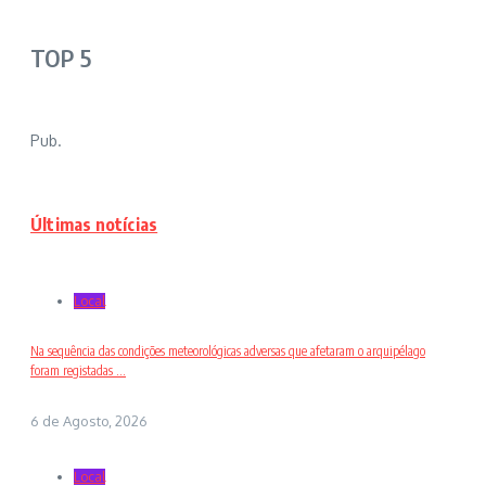
TOP 5
Pub.
Últimas notícias
Local
Na sequência das condições meteorológicas adversas que afetaram o arquipélago
foram registadas ...
6 de Agosto, 2026
Local