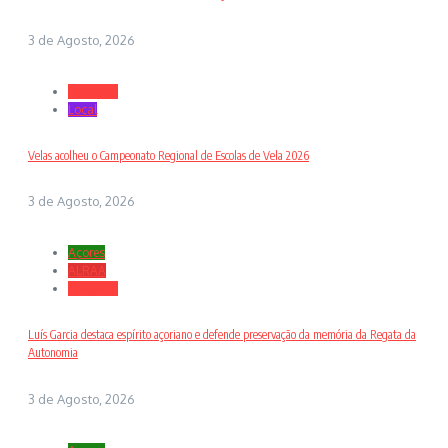
3 de Agosto, 2026
Desporto
Local
Velas acolheu o Campeonato Regional de Escolas de Vela 2026
3 de Agosto, 2026
Açores
ALRAA
Desporto
Luís Garcia destaca espírito açoriano e defende preservação da memória da Regata da
Autonomia
3 de Agosto, 2026