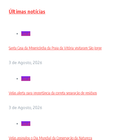
Últimas notícias
Local
Santa Casa da Misericórdia da Praia da Vitória visitaram São Jorge
3 de Agosto, 2026
Local
Velas alerta para importância da correta separação de resíduos
3 de Agosto, 2026
Local
Velas assinalou o Dia Mundial da Conservação da Natureza