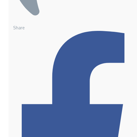
Share