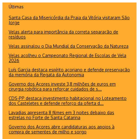
Ir
Últimas
para
Santa Casa da Misericórdia da Praia da Vitória visitaram São
o
Jorge
conteúdo
Velas alerta para importância da correta separação de
resíduos
Velas assinalou o Dia Mundial da Conservação da Natureza
Velas acolheu o Campeonato Regional de Escolas de Vela
2026
Luís Garcia destaca espírito açoriano e defende preservação
da memória da Regata da Autonomia
Governo dos Açores investe 3,8 milhões de euros em
cirurgia robótica para reforçar cuidados de s...
CDS-PP destaca investimento habitacional no Loteamento
dos Casteletes e defende reforço da oferta d...
Lavadias apresenta 8 filmes em 3 noites debaixo das
estrelas no Forte de Santa Catarina
Governo dos Açores abre candidaturas aos apoios à
compra de sementes de milho e sorgo