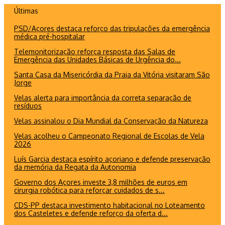
Ir
Últimas
para
PSD/Açores destaca reforço das tripulações da emergência
o
médica pré-hospitalar
conteúdo
Telemonitorização reforça resposta das Salas de
Emergência das Unidades Básicas de Urgência do...
Santa Casa da Misericórdia da Praia da Vitória visitaram São
Jorge
Velas alerta para importância da correta separação de
resíduos
Velas assinalou o Dia Mundial da Conservação da Natureza
Velas acolheu o Campeonato Regional de Escolas de Vela
2026
Luís Garcia destaca espírito açoriano e defende preservação
da memória da Regata da Autonomia
Governo dos Açores investe 3,8 milhões de euros em
cirurgia robótica para reforçar cuidados de s...
CDS-PP destaca investimento habitacional no Loteamento
dos Casteletes e defende reforço da oferta d...