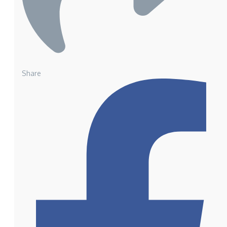
Share