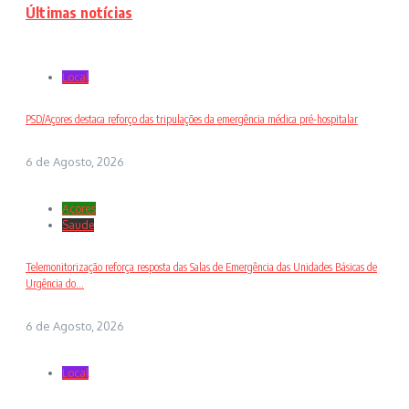
Últimas notícias
Local
PSD/Açores destaca reforço das tripulações da emergência médica pré-hospitalar
6 de Agosto, 2026
Açores
Saude
Telemonitorização reforça resposta das Salas de Emergência das Unidades Básicas de
Urgência do...
6 de Agosto, 2026
Local