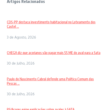
Artigos Relacionados
CDS-PP destaca investimento habitacional no Loteamento dos
Castel ...
3 de Agosto, 2026
CHEGA diz que açorianos vão pagar mais 55 ME do aval para a Sata
30 de Julho, 2026
Paulo do Nascimento Cabral defende uma Política Comum das
Pescas ...
30 de Julho, 2026
PS/Açores exige explicações sobre avales à SATA