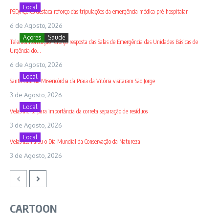
Local
PSD/Açores destaca reforço das tripulações da emergência médica pré-hospitalar
6 de Agosto, 2026
Açores
Saude
Telemonitorização reforça resposta das Salas de Emergência das Unidades Básicas de
Urgência do...
6 de Agosto, 2026
Local
Santa Casa da Misericórdia da Praia da Vitória visitaram São Jorge
3 de Agosto, 2026
Local
Velas alerta para importância da correta separação de resíduos
3 de Agosto, 2026
Local
Velas assinalou o Dia Mundial da Conservação da Natureza
3 de Agosto, 2026
CARTOON