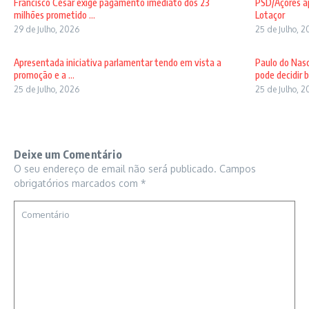
Francisco César exige pagamento imediato dos 23
PSD/Açores ap
milhões prometido ...
Lotaçor
29 de Julho, 2026
25 de Julho, 
Apresentada iniciativa parlamentar tendo em vista a
Paulo do Nas
promoção e a ...
pode decidir b 
25 de Julho, 2026
25 de Julho, 
Deixe um Comentário
O seu endereço de email não será publicado.
Campos
obrigatórios marcados com
*