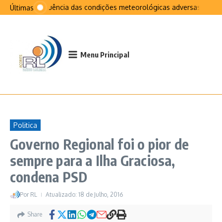
Ir para o conteúdo
Na sequência das condições meteorológicas adversas que afet
Últimas
Menu Principal
Politica
Governo Regional foi o pior de
sempre para a Ilha Graciosa,
condena PSD
Por
RL
Atualizado: 18 de Julho, 2016
Share