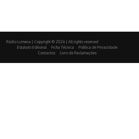
Rádio Lumena | Copyright © 2026 | All rights reserved
Estatuto Editorial
Ficha Técnica
Política de Privacidade
Contactos
Livro de Reclamações