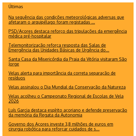
Ir
Últimas
para
Na sequência das condições meteorológicas adversas que
o
afetaram o arquipélago foram registadas ...
conteúdo
PSD/Açores destaca reforço das tripulações da emergência
médica pré-hospitalar
Telemonitorização reforça resposta das Salas de
Emergência das Unidades Básicas de Urgência do...
Santa Casa da Misericórdia da Praia da Vitória visitaram São
Jorge
Velas alerta para importância da correta separação de
resíduos
Velas assinalou o Dia Mundial da Conservação da Natureza
Velas acolheu o Campeonato Regional de Escolas de Vela
2026
Luís Garcia destaca espírito açoriano e defende preservação
da memória da Regata da Autonomia
Governo dos Açores investe 3,8 milhões de euros em
cirurgia robótica para reforçar cuidados de s...