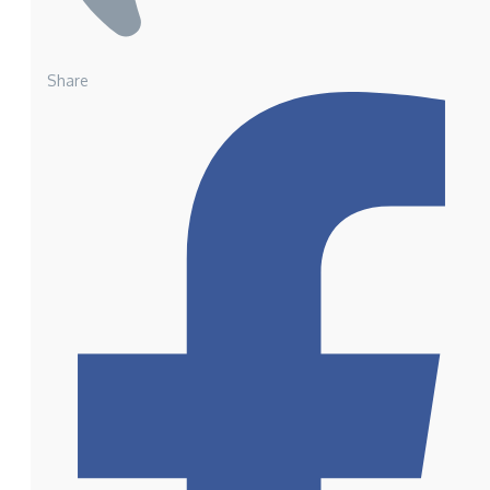
Share