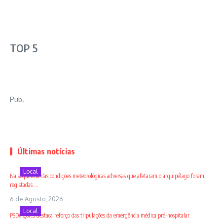
TOP 5
Pub.
Últimas notícias
Local
Na sequência das condições meteorológicas adversas que afetaram o arquipélago foram
registadas ...
6 de Agosto, 2026
Local
PSD/Açores destaca reforço das tripulações da emergência médica pré-hospitalar