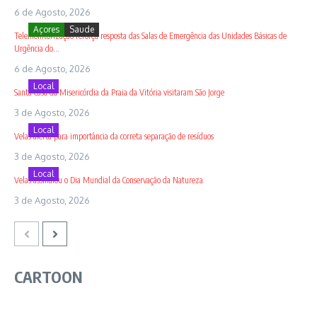
6 de Agosto, 2026
Açores
Saude
Telemonitorização reforça resposta das Salas de Emergência das Unidades Básicas de
Urgência do...
6 de Agosto, 2026
Local
Santa Casa da Misericórdia da Praia da Vitória visitaram São Jorge
3 de Agosto, 2026
Local
Velas alerta para importância da correta separação de resíduos
3 de Agosto, 2026
Local
Velas assinalou o Dia Mundial da Conservação da Natureza
3 de Agosto, 2026
CARTOON