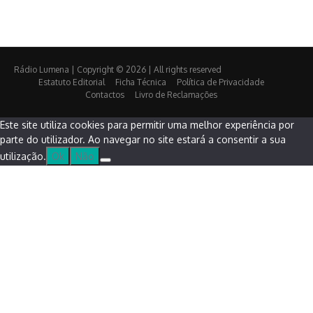
Rádio Lumena | Copyright © 2026 | All rights reserved
Estatuto Editorial
Ficha Técnica
Política de Privacidade
Contactos
Livro de Reclamações
Este site utiliza cookies para permitir uma melhor experiência por
parte do utilizador. Ao navegar no site estará a consentir a sua
utilização.
Ok
Não