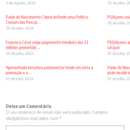
3 de Agosto, 2026
30 de Julho, 
Paulo do Nascimento Cabral defende uma Política
PS/Açores exi
Comum das Pescas ...
30 de Julho, 
30 de Julho, 2026
Francisco César exige pagamento imediato dos 23
PSD/Açores ap
milhões prometido ...
Lotaçor
29 de Julho, 2026
25 de Julho, 
Apresentada iniciativa parlamentar tendo em vista a
Paulo do Nas
promoção e a ...
pode decidir b 
25 de Julho, 2026
25 de Julho, 
Deixe um Comentário
O seu endereço de email não será publicado.
Campos
obrigatórios marcados com
*