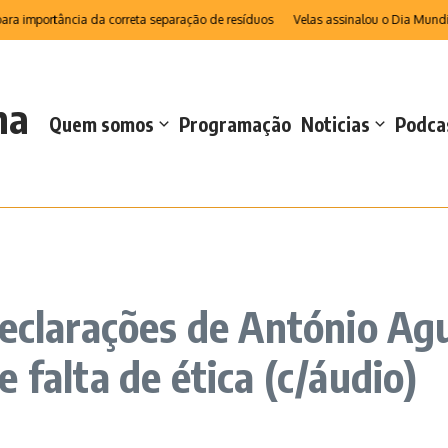
mportância da correta separação de resíduos
Velas assinalou o Dia Mundial da
na
Quem somos
Programação
Noticias
Podca
declarações de António Agu
 falta de ética (c/áudio)