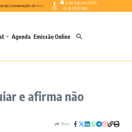
6 de Agosto, 2026
 Conservação da Natureza
Velas acolheu o Campeonato Regional de Escolas de
8:28:23 AM
st
Agenda
Emissão Online
iar e afirma não
Share