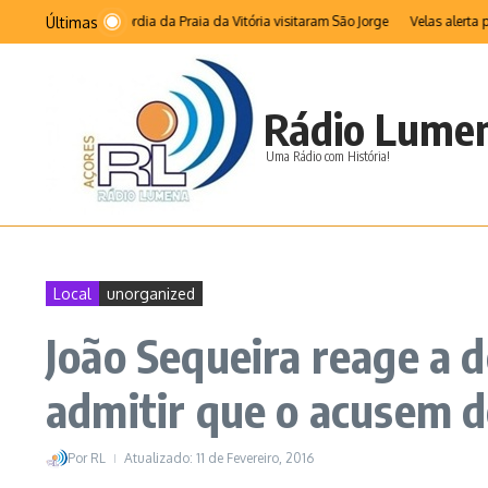
Ir para o conteúdo
Últimas
asa da Misericórdia da Praia da Vitória visitaram São Jorge
Velas alerta para i
Rádio Lume
Uma Rádio com História!
Local
unorganized
João Sequeira reage a 
admitir que o acusem de
Por
RL
Atualizado: 11 de Fevereiro, 2016