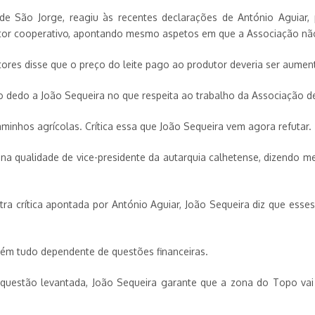
de São Jorge, reagiu às recentes declarações de António Aguiar, 
setor cooperativo, apontando mesmo aspetos em que a Associação não
res disse que o preço do leite pago ao produtor deveria ser aumen
 dedo a João Sequeira no que respeita ao trabalho da Associação de
inhos agrícolas. Crítica essa que João Sequeira vem agora refutar.
a qualidade de vice-presidente da autarquia calhetense, dizendo m
utra crítica apontada por António Aguiar, João Sequeira diz que es
bém tudo dependente de questões financeiras.
 questão levantada, João Sequeira garante que a zona do Topo va