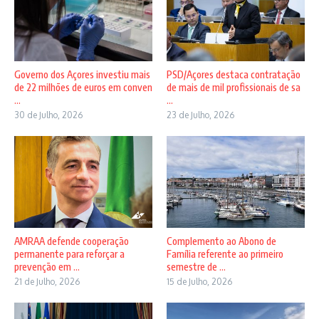
Governo dos Açores investiu mais
PSD/Açores destaca contratação
de 22 milhões de euros em conven
de mais de mil profissionais de sa
...
...
30 de Julho, 2026
23 de Julho, 2026
AMRAA defende cooperação
Complemento ao Abono de
permanente para reforçar a
Família referente ao primeiro
prevenção em ...
semestre de ...
21 de Julho, 2026
15 de Julho, 2026