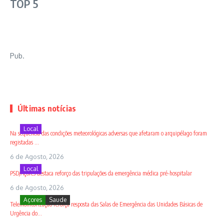
TOP 5
Pub.
Últimas notícias
Local
Na sequência das condições meteorológicas adversas que afetaram o arquipélago foram
registadas ...
6 de Agosto, 2026
Local
PSD/Açores destaca reforço das tripulações da emergência médica pré-hospitalar
6 de Agosto, 2026
Açores
Saude
Telemonitorização reforça resposta das Salas de Emergência das Unidades Básicas de
Urgência do...