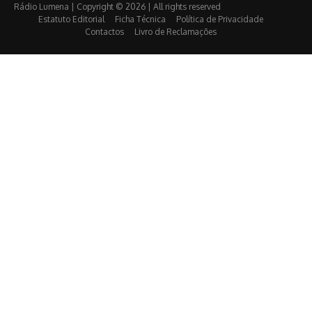
Rádio Lumena | Copyright © 2026 | All rights reserved
Estatuto Editorial
Ficha Técnica
Política de Privacidade
Contactos
Livro de Reclamações