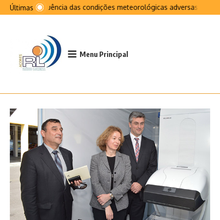
Ir para o conteúdo
Na sequência das condições meteorológicas adversas que afet
Últimas
Menu Principal