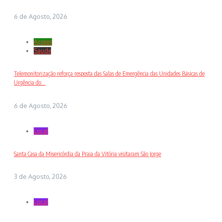
6 de Agosto, 2026
Açores
Saude
Telemonitorização reforça resposta das Salas de Emergência das Unidades Básicas de
Urgência do...
6 de Agosto, 2026
Local
Santa Casa da Misericórdia da Praia da Vitória visitaram São Jorge
3 de Agosto, 2026
Local