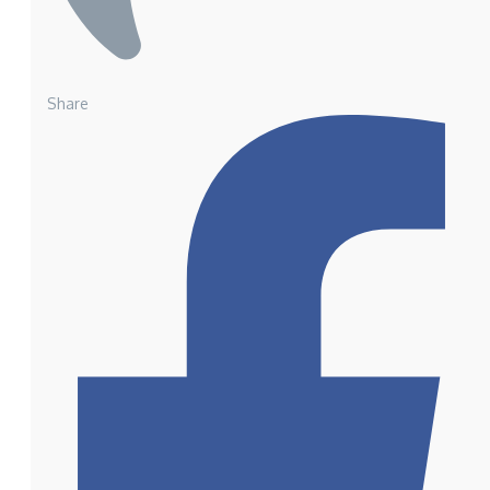
Share