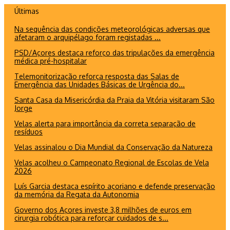
Ir
Últimas
para
Na sequência das condições meteorológicas adversas que
o
afetaram o arquipélago foram registadas ...
conteúdo
PSD/Açores destaca reforço das tripulações da emergência
médica pré-hospitalar
Telemonitorização reforça resposta das Salas de
Emergência das Unidades Básicas de Urgência do...
Santa Casa da Misericórdia da Praia da Vitória visitaram São
Jorge
Velas alerta para importância da correta separação de
resíduos
Velas assinalou o Dia Mundial da Conservação da Natureza
Velas acolheu o Campeonato Regional de Escolas de Vela
2026
Luís Garcia destaca espírito açoriano e defende preservação
da memória da Regata da Autonomia
Governo dos Açores investe 3,8 milhões de euros em
cirurgia robótica para reforçar cuidados de s...