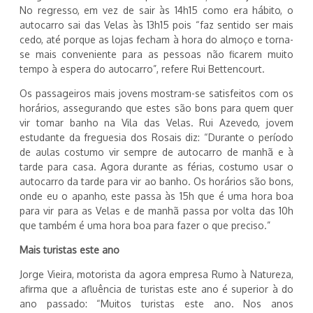
No regresso, em vez de sair às 14h15 como era hábito, o
autocarro sai das Velas às 13h15 pois “faz sentido ser mais
cedo, até porque as lojas fecham à hora do almoço e torna-
se mais conveniente para as pessoas não ficarem muito
tempo à espera do autocarro”, refere Rui Bettencourt.
Os passageiros mais jovens mostram-se satisfeitos com os
horários, assegurando que estes são bons para quem quer
vir tomar banho na Vila das Velas. Rui Azevedo, jovem
estudante da freguesia dos Rosais diz: “Durante o período
de aulas costumo vir sempre de autocarro de manhã e à
tarde para casa. Agora durante as férias, costumo usar o
autocarro da tarde para vir ao banho. Os horários são bons,
onde eu o apanho, este passa às 15h que é uma hora boa
para vir para as Velas e de manhã passa por volta das 10h
que também é uma hora boa para fazer o que preciso.”
Mais turistas este ano
Jorge Vieira, motorista da agora empresa Rumo à Natureza,
afirma que a afluência de turistas este ano é superior à do
ano passado: “Muitos turistas este ano. Nos anos