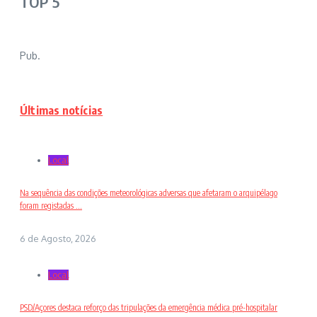
TOP 5
Pub.
Últimas notícias
Local
Na sequência das condições meteorológicas adversas que afetaram o arquipélago
foram registadas ...
6 de Agosto, 2026
Local
PSD/Açores destaca reforço das tripulações da emergência médica pré-hospitalar