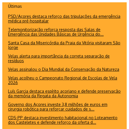
Ir
Últimas
para
PSD/Açores destaca reforço das tripulações da emergência
o
médica pré-hospitalar
conteúdo
Telemonitorização reforça resposta das Salas de
Emergência das Unidades Básicas de Urgência do...
Santa Casa da Misericórdia da Praia da Vitória visitaram São
Jorge
Velas alerta para importância da correta separação de
resíduos
Velas assinalou o Dia Mundial da Conservação da Natureza
Velas acolheu o Campeonato Regional de Escolas de Vela
2026
Luís Garcia destaca espírito açoriano e defende preservação
da memória da Regata da Autonomia
Governo dos Açores investe 3,8 milhões de euros em
cirurgia robótica para reforçar cuidados de s...
CDS-PP destaca investimento habitacional no Loteamento
dos Casteletes e defende reforço da oferta d...