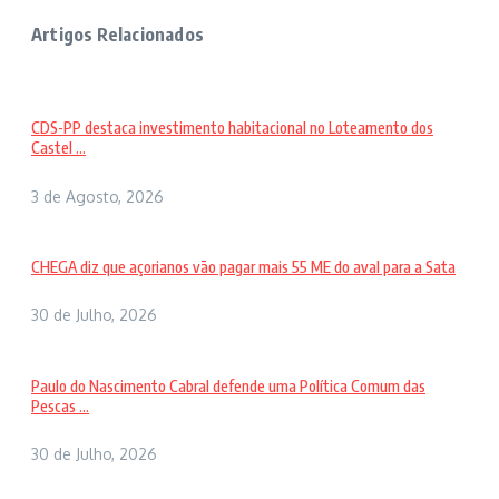
Artigos Relacionados
CDS-PP destaca investimento habitacional no Loteamento dos
Castel ...
3 de Agosto, 2026
CHEGA diz que açorianos vão pagar mais 55 ME do aval para a Sata
30 de Julho, 2026
Paulo do Nascimento Cabral defende uma Política Comum das
Pescas ...
30 de Julho, 2026