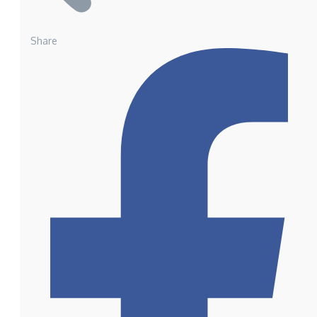
Share