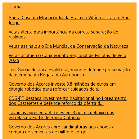
Ir
Últimas
para
Santa Casa da Misericórdia da Praia da Vitória visitaram São
o
Jorge
conteúdo
Velas alerta para importância da correta separação de
resíduos
Velas assinalou o Dia Mundial da Conservação da Natureza
Velas acolheu o Campeonato Regional de Escolas de Vela
2026
Luís Garcia destaca espírito açoriano e defende preservação
da memória da Regata da Autonomia
Governo dos Açores investe 3,8 milhões de euros em
cirurgia robótica para reforçar cuidados de s...
CDS-PP destaca investimento habitacional no Loteamento
dos Casteletes e defende reforço da oferta d...
Lavadias apresenta 8 filmes em 3 noites debaixo das
estrelas no Forte de Santa Catarina
Governo dos Açores abre candidaturas aos apoios à
compra de sementes de milho e sorgo