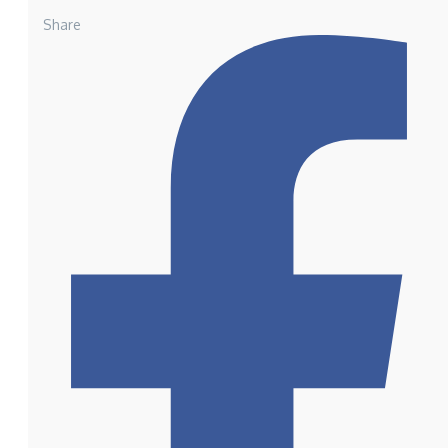
Share