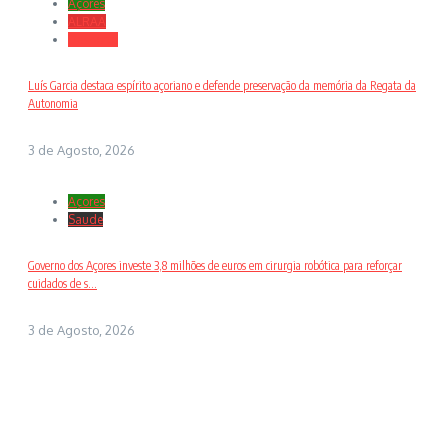
Açores
ALRAA
Desporto
Luís Garcia destaca espírito açoriano e defende preservação da memória da Regata da
Autonomia
3 de Agosto, 2026
Açores
Saude
Governo dos Açores investe 3,8 milhões de euros em cirurgia robótica para reforçar
cuidados de s...
3 de Agosto, 2026