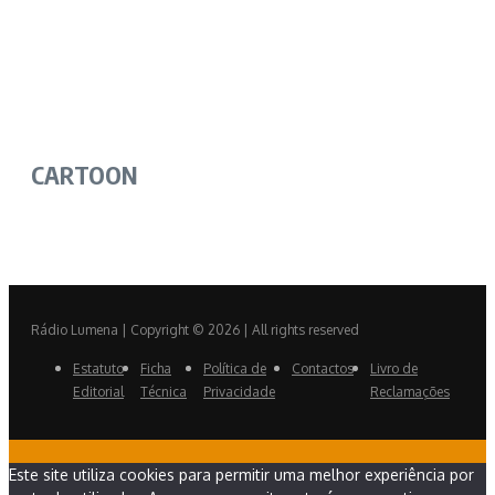
CARTOON
Rádio Lumena | Copyright © 2026 | All rights reserved
Estatuto
Ficha
Política de
Contactos
Livro de
Editorial
Técnica
Privacidade
Reclamações
Este site utiliza cookies para permitir uma melhor experiência por