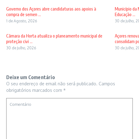
Governo dos Açores abre candidaturas aos apoios à
Município da 
compra de semen ...
Educação ...
1 de Agosto, 2026
30 de Julho, 
Câmara da Horta atualiza o planeamento municipal de
Açores renov
proteção civi ...
consolidam pos
30 de Julho, 2026
30 de Julho, 
Deixe um Comentário
O seu endereço de email não será publicado.
Campos
obrigatórios marcados com
*