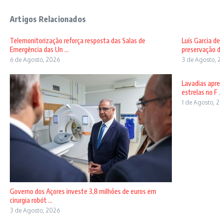
Artigos Relacionados
Telemonitorização reforça resposta das Salas de
Luís Garcia d
Emergência das Un ...
preservação d
6 de Agosto, 2026
3 de Agosto, 
Lavadias apre
estrelas no F .
1 de Agosto, 
Governo dos Açores investe 3,8 milhões de euros em
cirurgia robót ...
3 de Agosto, 2026