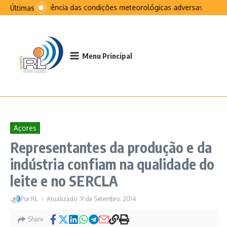
Ir para o conteúdo
Na sequência das condições meteorológicas adversas que afeta
Últimas
Menu Principal
Açores
Representantes da produção e da
indústria confiam na qualidade do
leite e no SERCLA
Por
RL
Atualizado: 9 de Setembro, 2014
Share