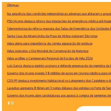
Ir
Últimas
para
Na sequência das condições meteorológicas adversas que afetaram o arquipé
o
conteúdo
PSD/Açores destaca reforço das tripulações da emergência médica pré-hospi
Telemonitorização reforça resposta das Salas de Emergência das Unidades B
Santa Casa da Misericórdia da Praia da Vitória visitaram São Jorge
Velas alerta para importância da correta separação de resíduos
Velas assinalou o Dia Mundial da Conservação da Natureza
Velas acolheu o Campeonato Regional de Escolas de Vela 2026
Luís Garcia destaca espírito açoriano e defende preservação da memória d
Governo dos Açores investe 3,8 milhões de euros em cirurgia robótica para re
CDS-PP destaca investimento habitacional no Loteamento dos Casteletes e def
Lavadias apresenta 8 filmes em 3 noites debaixo das estrelas no Forte de Sa
Governo dos Açores abre candidaturas aos apoios à compra de sementes de 