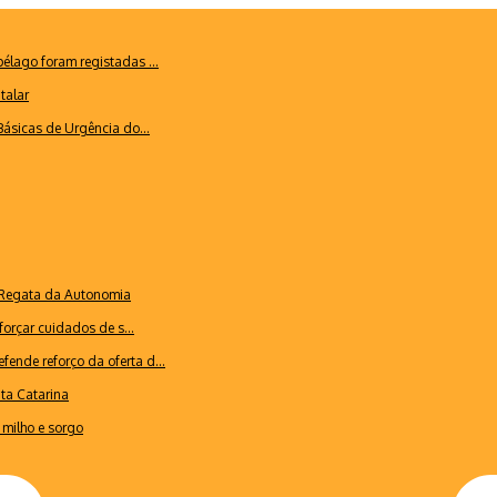
lago foram registadas ...
talar
ásicas de Urgência do...
a Regata da Autonomia
forçar cuidados de s...
ende reforço da oferta d...
nta Catarina
milho e sorgo