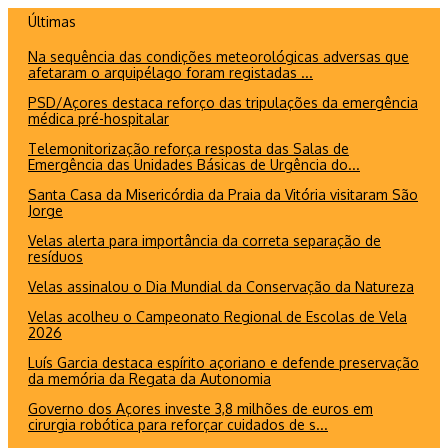
Ir
Últimas
para
Na sequência das condições meteorológicas adversas que
o
afetaram o arquipélago foram registadas ...
conteúdo
PSD/Açores destaca reforço das tripulações da emergência
médica pré-hospitalar
Telemonitorização reforça resposta das Salas de
Emergência das Unidades Básicas de Urgência do...
Santa Casa da Misericórdia da Praia da Vitória visitaram São
Jorge
Velas alerta para importância da correta separação de
resíduos
Velas assinalou o Dia Mundial da Conservação da Natureza
Velas acolheu o Campeonato Regional de Escolas de Vela
2026
Luís Garcia destaca espírito açoriano e defende preservação
da memória da Regata da Autonomia
Governo dos Açores investe 3,8 milhões de euros em
cirurgia robótica para reforçar cuidados de s...