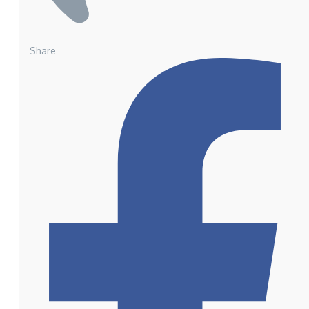
Share