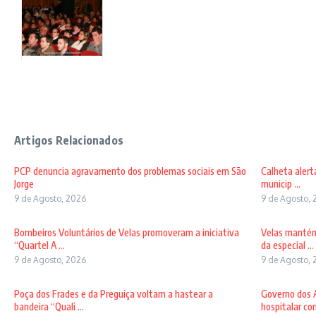
Artigos Relacionados
PCP denuncia agravamento dos problemas sociais em São
Calheta alert
Jorge
municip ...
9 de Agosto, 2026
9 de Agosto, 
Bombeiros Voluntários de Velas promoveram a iniciativa
Velas mantém
“Quartel A ...
da especial ...
9 de Agosto, 2026
9 de Agosto, 
Poça dos Frades e da Preguiça voltam a hastear a
Governo dos A
bandeira “Quali ...
hospitalar com