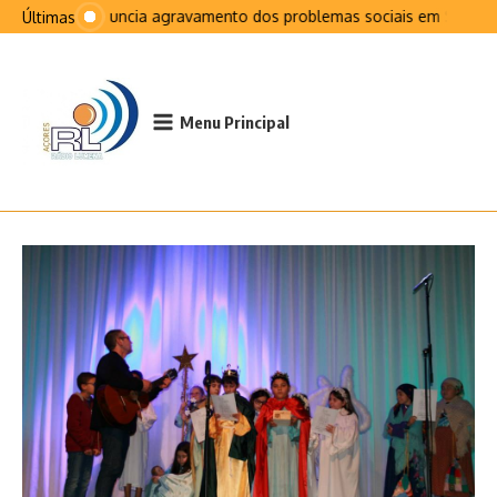
Ir para o conteúdo
PCP denuncia agravamento dos problemas sociais em São Jor
Últimas
Menu Principal