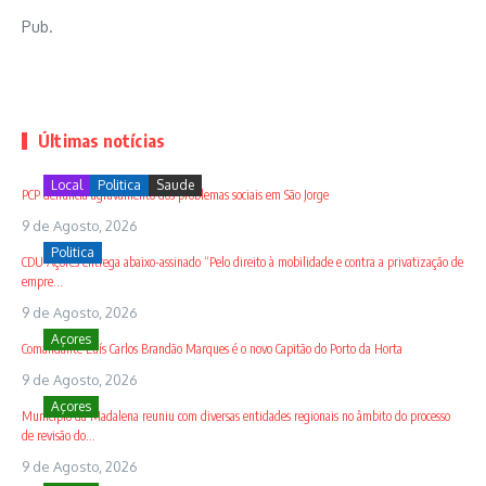
Pub.
Últimas notícias
Local
Politica
Saude
PCP denuncia agravamento dos problemas sociais em São Jorge
9 de Agosto, 2026
Politica
CDU Açores entrega abaixo-assinado “Pelo direito à mobilidade e contra a privatização de
empre...
9 de Agosto, 2026
Açores
Comandante Luís Carlos Brandão Marques é o novo Capitão do Porto da Horta
9 de Agosto, 2026
Açores
Município da Madalena reuniu com diversas entidades regionais no âmbito do processo
de revisão do...
9 de Agosto, 2026