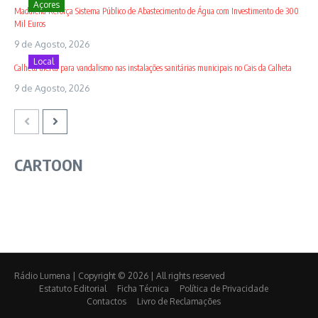
Açores
Madalena Reforça Sistema Público de Abastecimento de Água com Investimento de 300
Mil Euros
9 de Agosto, 2026
Local
Calheta alerta para vandalismo nas instalações sanitárias municipais no Cais da Calheta
9 de Agosto, 2026
CARTOON
Rádio Lumena | Copyright © 2026 | All rights reserved
Estatuto Editorial
Ficha Técnica
Política de Privacidade
Contactos
Livro de Reclamações