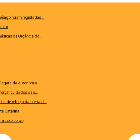
lago foram registadas ...
talar
ásicas de Urgência do...
a Regata da Autonomia
forçar cuidados de s...
ende reforço da oferta d...
nta Catarina
milho e sorgo