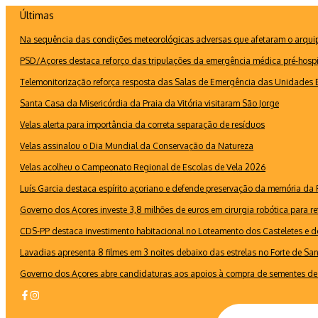
Ir
Últimas
para
Na sequência das condições meteorológicas adversas que afetaram o arquipé
o
conteúdo
PSD/Açores destaca reforço das tripulações da emergência médica pré-hospi
Telemonitorização reforça resposta das Salas de Emergência das Unidades B
Santa Casa da Misericórdia da Praia da Vitória visitaram São Jorge
Velas alerta para importância da correta separação de resíduos
Velas assinalou o Dia Mundial da Conservação da Natureza
Velas acolheu o Campeonato Regional de Escolas de Vela 2026
Luís Garcia destaca espírito açoriano e defende preservação da memória d
Governo dos Açores investe 3,8 milhões de euros em cirurgia robótica para re
CDS-PP destaca investimento habitacional no Loteamento dos Casteletes e def
Lavadias apresenta 8 filmes em 3 noites debaixo das estrelas no Forte de Sa
Governo dos Açores abre candidaturas aos apoios à compra de sementes de 