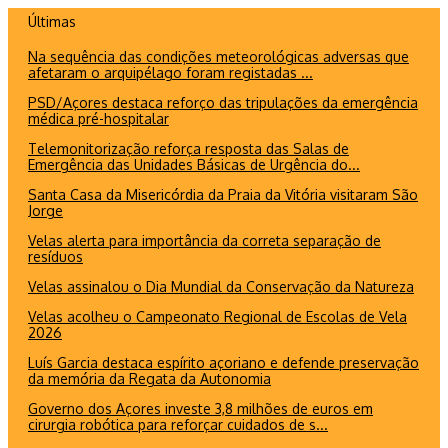
Ir
Últimas
para
Na sequência das condições meteorológicas adversas que
o
afetaram o arquipélago foram registadas ...
conteúdo
PSD/Açores destaca reforço das tripulações da emergência
médica pré-hospitalar
Telemonitorização reforça resposta das Salas de
Emergência das Unidades Básicas de Urgência do...
Santa Casa da Misericórdia da Praia da Vitória visitaram São
Jorge
Velas alerta para importância da correta separação de
resíduos
Velas assinalou o Dia Mundial da Conservação da Natureza
Velas acolheu o Campeonato Regional de Escolas de Vela
2026
Luís Garcia destaca espírito açoriano e defende preservação
da memória da Regata da Autonomia
Governo dos Açores investe 3,8 milhões de euros em
cirurgia robótica para reforçar cuidados de s...