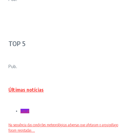
TOP 5
Pub.
Últimas notícias
Local
Na sequência das condições meteorológicas adversas que afetaram o arquipélago
foram registadas ...