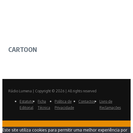
CARTOON
Rádio Lumena | Copyright © 2026 | All rights reserved
Estatuto
Ficha
Política de
Contactos
Livro de
Editorial
Técnica
Privacidade
Reclamações
Este site utiliza cookies para permitir uma melhor experiência por