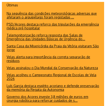
Ir
Últimas
para
Na sequência das condições meteorológicas adversas que
o
afetaram o arquipélago foram registadas ...
conteúdo
PSD/Açores destaca reforço das tripulações da emergência
médica pré-hospitalar
Telemonitorização reforça resposta das Salas de
Emergência das Unidades Básicas de Urgência do...
Santa Casa da Misericórdia da Praia da Vitória visitaram São
Jorge
Velas alerta para importância da correta separação de
resíduos
Velas assinalou o Dia Mundial da Conservação da Natureza
Velas acolheu o Campeonato Regional de Escolas de Vela
2026
Luís Garcia destaca espírito açoriano e defende preservação
da memória da Regata da Autonomia
Governo dos Açores investe 3,8 milhões de euros em
cirurgia robótica para reforçar cuidados de s...