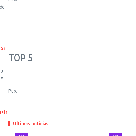
de,
çar
TOP 5
ou
 e
Pub.
uzir
Últimas notícias
e