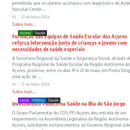
permitindo que os utentes açorianos com diagnóstico de Acid
Vascular Cerebr...
RL
21 de Maio, 2026
Saiba mais...
Açores
Saude
Formação das Equipas de Saúde Escolar dos Açores
reforça intervenção junto de crianças e jovens com
necessidades de saúde especiais
A Secretaria Regional da Saúde e Segurança Social, através d
Programa Regional de Saúde Escolar da Região Autónoma do
Açores, promove, entre os dias 19 e 21 de maio, em Ponta Del
uma ação de ...
RL
17 de Maio, 2026
Saiba mais...
Local
Politica
Saude
Investimento Público na Saúde na Ilha de São Jorge
O Grupo Parlamentar do CDS-PP/Açores deu entrada de um
requerimento na Assembleia Legislativa da Região Autónoma
Açores, solicitando esclarecimentos ao Governo Regional sob