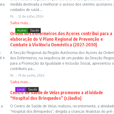
ara
medida destinada a melhorar o acesso dos utentes açorianos 
cuidados de saúd...
RL
12 de Julho, 2026
Saiba mais...
Açores
Saude
Ordem dos Enfermeiros dos Açores contribui para a
elaboração do V Plano Regional de Prevenção e
Combate à Violência Doméstica (2027-2030)
a
A Secção Regional da Região Autónoma dos Açores da Orde
l e
dos Enfermeiros, na sequência de um pedido da Direção Regio
para a Promoção da Igualdade e Inclusão Social, apresentou 
contributo pa...
RL
19 de Junho, 2026
Saiba mais...
Local
Saude
Centro de Saúde de Velas promoveu a atividade
“Hospital dos Brinquedos” (c/áudio)
 a
O Centro de Saúde de Velas realizou, recentemente, a atividad
“Hospital dos Brinquedos”, dirigida a crianças finalistas do pré-