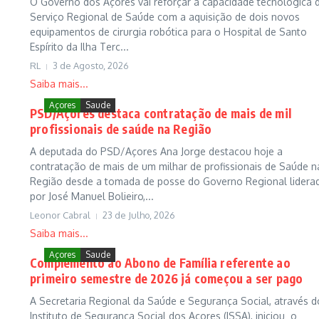
O Governo dos Açores vai reforçar a capacidade tecnológica 
Serviço Regional de Saúde com a aquisição de dois novos
equipamentos de cirurgia robótica para o Hospital de Santo
Espírito da Ilha Terc...
RL
3 de Agosto, 2026
Saiba mais...
Açores
Saude
PSD/Açores destaca contratação de mais de mil
profissionais de saúde na Região
A deputada do PSD/Açores Ana Jorge destacou hoje a
contratação de mais de um milhar de profissionais de Saúde n
Região desde a tomada de posse do Governo Regional lidera
por José Manuel Bolieiro,...
Leonor Cabral
23 de Julho, 2026
Saiba mais...
Açores
Saude
Complemento ao Abono de Família referente ao
primeiro semestre de 2026 já começou a ser pago
A Secretaria Regional da Saúde e Segurança Social, através d
Instituto de Segurança Social dos Açores (ISSA), iniciou o