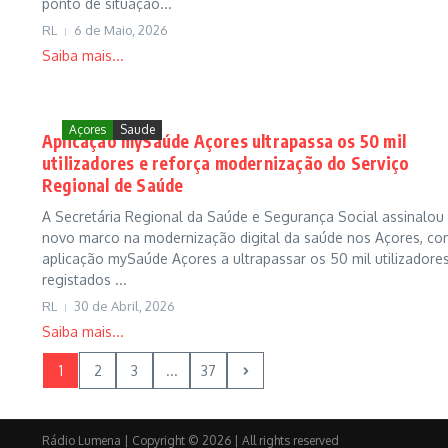
ponto de situação...
RL
6 de Maio, 2026
Saiba mais...
Açores
Saude
Aplicação mySaúde Açores ultrapassa os 50 mil
utilizadores e reforça modernização do Serviço
Regional de Saúde
A Secretária Regional da Saúde e Segurança Social assinalou
novo marco na modernização digital da saúde nos Açores, co
aplicação mySaúde Açores a ultrapassar os 50 mil utilizadore
registados ...
RL
30 de Abril, 2026
Saiba mais...
1
2
3
...
37
Rádio Lumena | Copyright © 2026 | All rights reserved