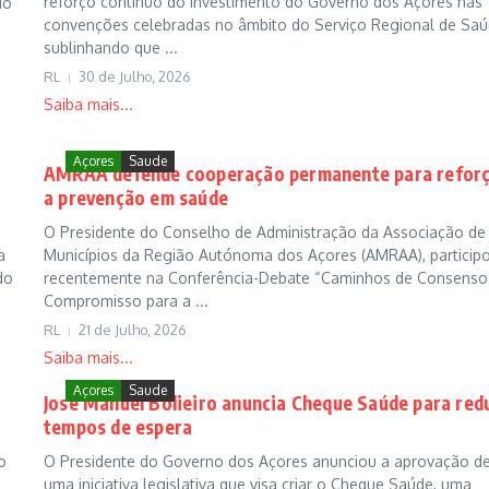
reforço contínuo do investimento do Governo dos Açores nas
do
convenções celebradas no âmbito do Serviço Regional de Saú
sublinhando que ...
RL
30 de Julho, 2026
Saiba mais...
Açores
Saude
AMRAA defende cooperação permanente para refor
a prevenção em saúde
O Presidente do Conselho de Administração da Associação de
a
Municípios da Região Autónoma dos Açores (AMRAA), particip
do
recentemente na Conferência-Debate “Caminhos de Consenso
Compromisso para a ...
RL
21 de Julho, 2026
Saiba mais...
Açores
Saude
José Manuel Bolieiro anuncia Cheque Saúde para red
tempos de espera
o
O Presidente do Governo dos Açores anunciou a aprovação d
uma iniciativa legislativa que visa criar o Cheque Saúde, uma