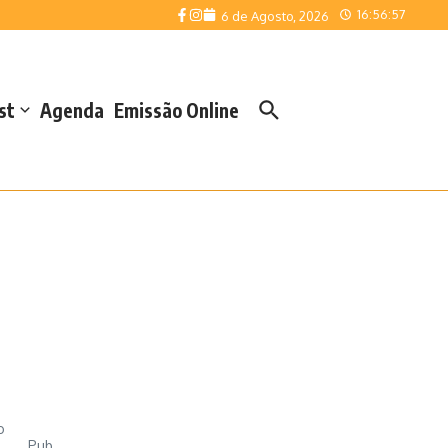
16:56:57
6 de Agosto, 2026
st
Agenda
Emissão Online
o
Pub.