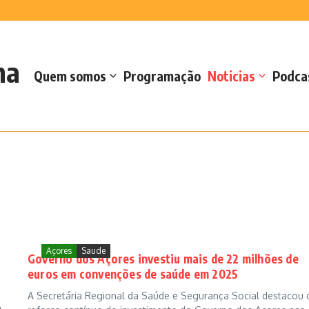
 Casteletes e defende reforço da oferta d...
s no Forte de Santa Catarina
 de sementes de milho e sorgo
ara cedência de espaços para ATL
na
e Educação Ambiental
Quem somos
Programação
Noticias
Podca
Açores
Saude
m
Governo dos Açores investiu mais de 22 milhões de
a
euros em convenções de saúde em 2025
A Secretária Regional da Saúde e Segurança Social destacou 