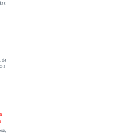
las,
l de
h00
ho
s
di,