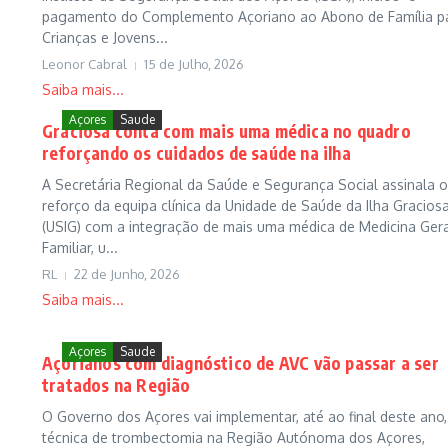
pagamento do Complemento Açoriano ao Abono de Família p
Crianças e Jovens...
Leonor Cabral
15 de Julho, 2026
Saiba mais...
Açores
Saude
Graciosa conta com mais uma médica no quadro
reforçando os cuidados de saúde na ilha
A Secretária Regional da Saúde e Segurança Social assinala o
reforço da equipa clínica da Unidade de Saúde da Ilha Gracios
(USIG) com a integração de mais uma médica de Medicina Gera
Familiar, u...
RL
22 de Junho, 2026
Saiba mais...
Açores
Saude
Açorianos com diagnóstico de AVC vão passar a ser
tratados na Região
O Governo dos Açores vai implementar, até ao final deste ano,
técnica de trombectomia na Região Autónoma dos Açores,