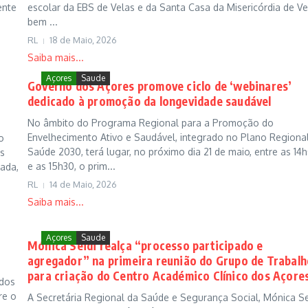
ente
escolar da EBS de Velas e da Santa Casa da Misericórdia de Ve
bem ...
RL
18 de Maio, 2026
Saiba mais...
Açores
Saude
Governo dos Açores promove ciclo de ‘webinares’
dedicado à promoção da longevidade saudável
No âmbito do Programa Regional para a Promoção do
Envelhecimento Ativo e Saudável, integrado no Plano Regiona
o
Saúde 2030, terá lugar, no próximo dia 21 de maio, entre as 14
s
e as 15h30, o prim...
gada,
RL
14 de Maio, 2026
Saiba mais...
Açores
Saude
Mónica Seidi realça “processo participado e
agregador” na primeira reunião do Grupo de Trabal
para criação do Centro Académico Clínico dos Açore
 dos
re o
A Secretária Regional da Saúde e Segurança Social, Mónica Sei