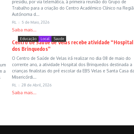
presidiu, por via telemática, à primeira reunião do Grupo de
Trabalho para a criação do Centro Académico Clínico na Regi
Autónoma d...
RL
5 de Maio, 2026
Saiba mais...
Educação
Local
Saude
Centro de Saúde de Velas recebe atividade “Hospital
dos Brinquedos”
O Centro de Saúde de Velas irá realizar no dia 08 de maio do
corrente ano, a atividade Hospital dos Brinquedos destinada a
 um
crianças finalistas do pré escolar da EBS Velas e Santa Casa d
m a
Misericórdi...
s
RL
28 de Abril, 2026
Saiba mais...