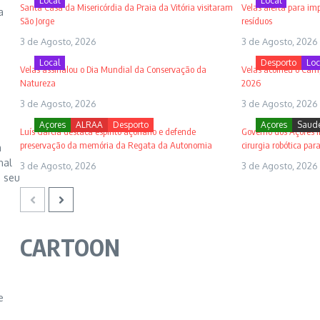
Local
Local
Santa Casa da Misericórdia da Praia da Vitória visitaram
Velas alerta para im
a
São Jorge
resíduos
3 de Agosto, 2026
3 de Agosto, 2026
Local
Desporto
Loc
Velas assinalou o Dia Mundial da Conservação da
Velas acolheu o Cam
Natureza
2026
3 de Agosto, 2026
3 de Agosto, 2026
Açores
ALRAA
Desporto
Açores
Saud
Luís Garcia destaca espírito açoriano e defende
Governo dos Açores i
preservação da memória da Regata da Autonomia
cirurgia robótica para
m
nal
3 de Agosto, 2026
3 de Agosto, 2026
o seu
CARTOON
e