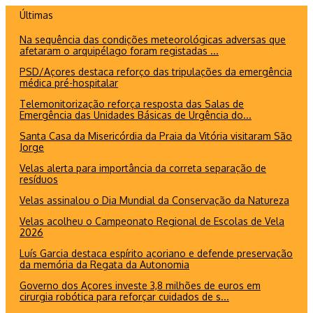
Ir
Últimas
para
Na sequência das condições meteorológicas adversas que
o
afetaram o arquipélago foram registadas ...
conteúdo
PSD/Açores destaca reforço das tripulações da emergência
médica pré-hospitalar
Telemonitorização reforça resposta das Salas de
Emergência das Unidades Básicas de Urgência do...
Santa Casa da Misericórdia da Praia da Vitória visitaram São
Jorge
Velas alerta para importância da correta separação de
resíduos
Velas assinalou o Dia Mundial da Conservação da Natureza
Velas acolheu o Campeonato Regional de Escolas de Vela
2026
Luís Garcia destaca espírito açoriano e defende preservação
da memória da Regata da Autonomia
Governo dos Açores investe 3,8 milhões de euros em
cirurgia robótica para reforçar cuidados de s...