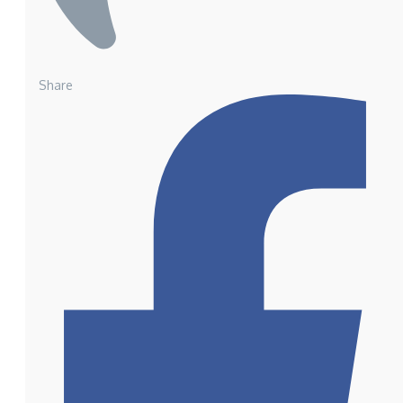
Share