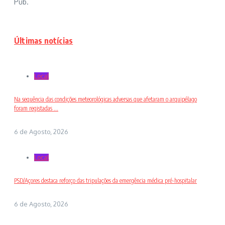
Pub.
Últimas notícias
Local
Na sequência das condições meteorológicas adversas que afetaram o arquipélago
foram registadas ...
6 de Agosto, 2026
Local
PSD/Açores destaca reforço das tripulações da emergência médica pré-hospitalar
6 de Agosto, 2026