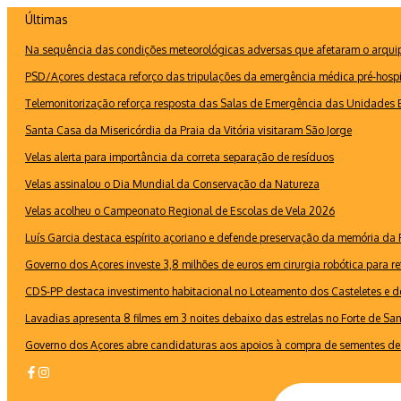
Ir
Últimas
para
Na sequência das condições meteorológicas adversas que afetaram o arquipé
o
conteúdo
PSD/Açores destaca reforço das tripulações da emergência médica pré-hospi
Telemonitorização reforça resposta das Salas de Emergência das Unidades B
Santa Casa da Misericórdia da Praia da Vitória visitaram São Jorge
Velas alerta para importância da correta separação de resíduos
Velas assinalou o Dia Mundial da Conservação da Natureza
Velas acolheu o Campeonato Regional de Escolas de Vela 2026
Luís Garcia destaca espírito açoriano e defende preservação da memória d
Governo dos Açores investe 3,8 milhões de euros em cirurgia robótica para re
CDS-PP destaca investimento habitacional no Loteamento dos Casteletes e def
Lavadias apresenta 8 filmes em 3 noites debaixo das estrelas no Forte de Sa
Governo dos Açores abre candidaturas aos apoios à compra de sementes de 