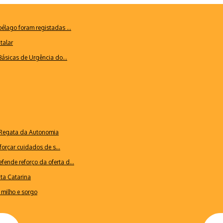
lago foram registadas ...
talar
ásicas de Urgência do...
a Regata da Autonomia
forçar cuidados de s...
ende reforço da oferta d...
nta Catarina
milho e sorgo