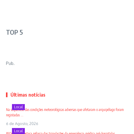
TOP 5
Pub.
Últimas notícias
Local
Na sequência das condições meteorológicas adversas que afetaram o arquipélago foram
registadas ...
6 de Agosto, 2026
Local
PSD/Açores destaca reforço das tripulações da emergência médica pré-hospitalar