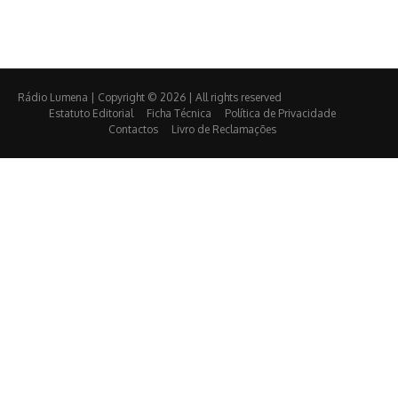
Rádio Lumena | Copyright © 2026 | All rights reserved
Estatuto Editorial
Ficha Técnica
Política de Privacidade
Contactos
Livro de Reclamações