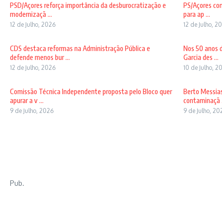
PSD/Açores reforça importância da desburocratização e
PS/Açores con
modernizaçã ...
para ap ...
12 de Julho, 2026
12 de Julho, 2
CDS destaca reformas na Administração Pública e
Nos 50 anos d
defende menos bur ...
Garcia des ...
12 de Julho, 2026
10 de Julho, 2
Comissão Técnica Independente proposta pelo Bloco quer
Berto Messias
apurar a v ...
contaminaçã .
9 de Julho, 2026
9 de Julho, 20
Pub.