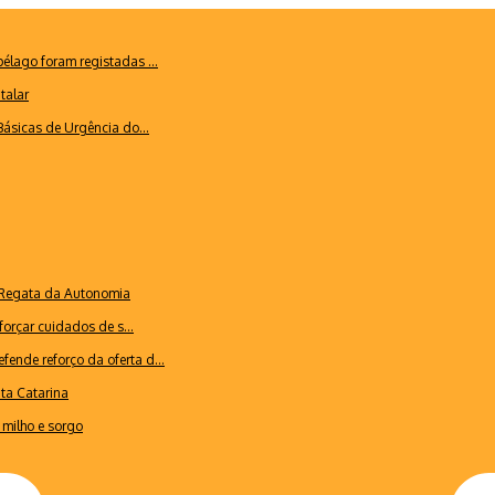
lago foram registadas ...
talar
ásicas de Urgência do...
a Regata da Autonomia
forçar cuidados de s...
ende reforço da oferta d...
nta Catarina
milho e sorgo