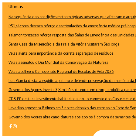
Ir
Últimas
para
Na sequência das condições meteorológicas adversas que afetaram o arquipé
o
conteúdo
PSD/Açores destaca reforço das tripulações da emergência médica pré-hospi
Telemonitorização reforça resposta das Salas de Emergência das Unidades B
Santa Casa da Misericórdia da Praia da Vitória visitaram São Jorge
Velas alerta para importância da correta separação de resíduos
Velas assinalou o Dia Mundial da Conservação da Natureza
Velas acolheu o Campeonato Regional de Escolas de Vela 2026
Luís Garcia destaca espírito açoriano e defende preservação da memória d
Governo dos Açores investe 3,8 milhões de euros em cirurgia robótica para re
CDS-PP destaca investimento habitacional no Loteamento dos Casteletes e def
Lavadias apresenta 8 filmes em 3 noites debaixo das estrelas no Forte de Sa
Governo dos Açores abre candidaturas aos apoios à compra de sementes de 