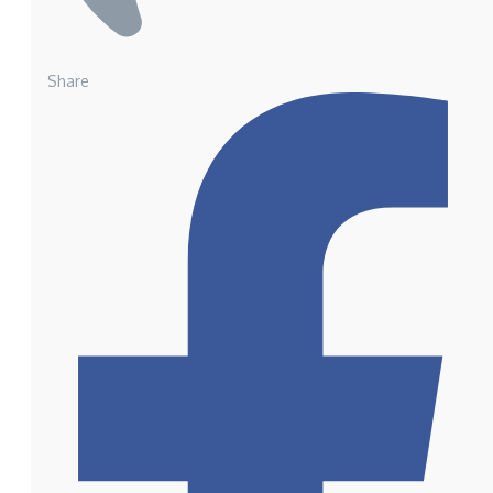
Share