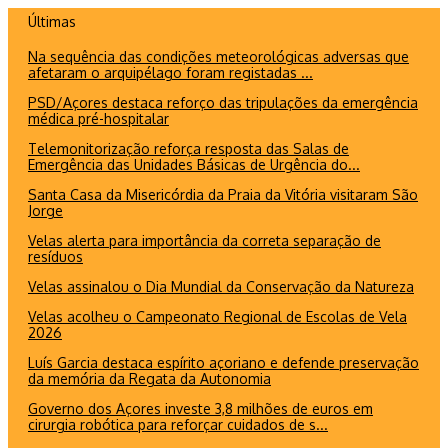
Ir
Últimas
para
Na sequência das condições meteorológicas adversas que
o
afetaram o arquipélago foram registadas ...
conteúdo
PSD/Açores destaca reforço das tripulações da emergência
médica pré-hospitalar
Telemonitorização reforça resposta das Salas de
Emergência das Unidades Básicas de Urgência do...
Santa Casa da Misericórdia da Praia da Vitória visitaram São
Jorge
Velas alerta para importância da correta separação de
resíduos
Velas assinalou o Dia Mundial da Conservação da Natureza
Velas acolheu o Campeonato Regional de Escolas de Vela
2026
Luís Garcia destaca espírito açoriano e defende preservação
da memória da Regata da Autonomia
Governo dos Açores investe 3,8 milhões de euros em
cirurgia robótica para reforçar cuidados de s...