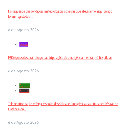
Na sequência das condições meteorológicas adversas que afetaram o arquipélago
foram registadas ...
6 de Agosto, 2026
Local
PSD/Açores destaca reforço das tripulações da emergência médica pré-hospitalar
6 de Agosto, 2026
Açores
Saude
Telemonitorização reforça resposta das Salas de Emergência das Unidades Básicas de
Urgência do...
6 de Agosto, 2026