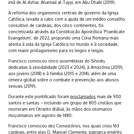
imã de Al-Azhar, Ahamad al-Tayyi, em Abu Dhabi (2019).
A reforma dos organismos centrais de governo da Igreja
Católica, levada a cabo com a ajuda de um inédito conselho
consultivo de cardeais, dos cinco continentes, foi
concretizada através da Constituição Apostólica ‘Praedicate
Evangelium’, de 2022, propondo uma Cúria Romana mais
atenta à vida da Igreja Católica no mundo e à sociedade,
com maior protagonismo para os leigos e leigas.
Francisco convocou cinco assembleias do Sínodo,
dedicadas à sinodalidade (2023 e 2024), à Amazónia (2019),
aos jovens (2018) e à família (2015 e 2014), além de uma
cimeira global sobre o combate e prevenção aos abusos
sexuais (2019).
Durante este pontificado foram
proclamados
mais de 900
santos e santas – incluindo um grupo de 805 cristãos que
morreram em Otranto (Itália), às mãos dos otomanos
muçulmanos em agosto de 1480.
Francisco convocou dez Consistórios, nos quais criou 163
cardeais, entre eles D. Manuel Clemente, patriarca emérito