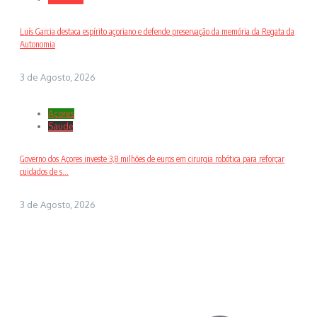
Luís Garcia destaca espírito açoriano e defende preservação da memória da Regata da
Autonomia
3 de Agosto, 2026
Açores
Saude
Governo dos Açores investe 3,8 milhões de euros em cirurgia robótica para reforçar
cuidados de s...
3 de Agosto, 2026