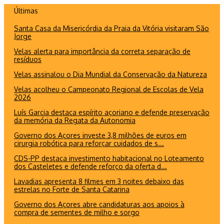
Ir
Últimas
para
Santa Casa da Misericórdia da Praia da Vitória visitaram São
o
Jorge
conteúdo
Velas alerta para importância da correta separação de
resíduos
Velas assinalou o Dia Mundial da Conservação da Natureza
Velas acolheu o Campeonato Regional de Escolas de Vela
2026
Luís Garcia destaca espírito açoriano e defende preservação
da memória da Regata da Autonomia
Governo dos Açores investe 3,8 milhões de euros em
cirurgia robótica para reforçar cuidados de s...
CDS-PP destaca investimento habitacional no Loteamento
dos Casteletes e defende reforço da oferta d...
Lavadias apresenta 8 filmes em 3 noites debaixo das
estrelas no Forte de Santa Catarina
Governo dos Açores abre candidaturas aos apoios à
compra de sementes de milho e sorgo