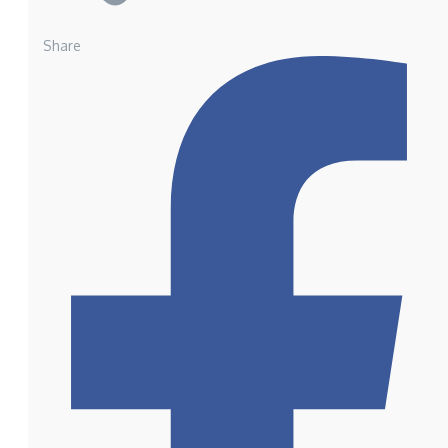
Share