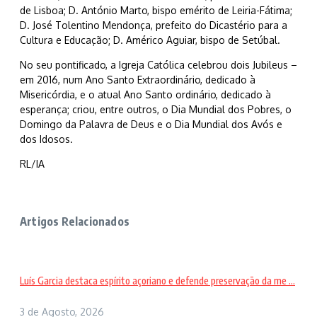
de Lisboa; D. António Marto, bispo emérito de Leiria-Fátima;
D. José Tolentino Mendonça, prefeito do Dicastério para a
Cultura e Educação; D. Américo Aguiar, bispo de Setúbal.
No seu pontificado, a Igreja Católica celebrou dois Jubileus –
em 2016, num Ano Santo Extraordinário, dedicado à
Misericórdia, e o atual Ano Santo ordinário, dedicado à
esperança; criou, entre outros, o Dia Mundial dos Pobres, o
Domingo da Palavra de Deus e o Dia Mundial dos Avós e
dos Idosos.
RL/IA
Artigos Relacionados
Luís Garcia destaca espírito açoriano e defende preservação da me ...
3 de Agosto, 2026