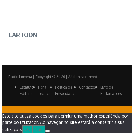
CARTOON
Rádio Lumena | Copyright © 2026 | All rights reserved
Estatuto
Ficha
Política de
Contactos
Livro de
Editorial
Técnica
Privacidade
Reclamações
Este site utiliza cookies para permitir uma melhor experiência por
parte do utilizador. Ao navegar no site estará a consentir a sua
utilização.
Ok
Não