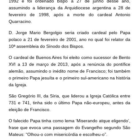
1992 e foi ordenado bispo a 27 de junho desse ano,
assumindo a liderança da Arquidiocese argentina a 28 de
fevereiro de 1998, após a morte do cardeal Antonio
Quarracino.
D. Jorge Mario Bergolgio seria criado cardeal pelo Papa
polaco a 21 de fevereiro de 2001, ano no qual foi relator da
10ª assembleia do Sínodo dos Bispos.
O cardeal de Buenos Aires foi eleito como sucessor de Bento
XVI a 13 de março de 2013, após a renúncia do pontífice
alemão, assumindo o inédito nome de Francisco; foi também
o primeiro Papa jesuíta e o primeiro sul-americano na história
da Igreja.
São Gregório III, da Síria, que liderou a Igreja Católica entre
731 e 741, tinha sido o último Papa não-europeu, antes da
eleição de Francisco.
O falecido Papa tinha como lema ‘Miserando atque eligendo’,
frase que evoca uma passagem do Evangelho segundo São
Mateus: “Olhou-o com misericórdia e escolheu-o”.