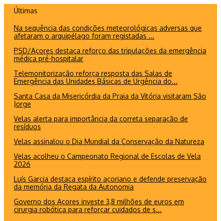
Ir
Últimas
para
Na sequência das condições meteorológicas adversas que
o
afetaram o arquipélago foram registadas ...
conteúdo
PSD/Açores destaca reforço das tripulações da emergência
médica pré-hospitalar
Telemonitorização reforça resposta das Salas de
Emergência das Unidades Básicas de Urgência do...
Santa Casa da Misericórdia da Praia da Vitória visitaram São
Jorge
Velas alerta para importância da correta separação de
resíduos
Velas assinalou o Dia Mundial da Conservação da Natureza
Velas acolheu o Campeonato Regional de Escolas de Vela
2026
Luís Garcia destaca espírito açoriano e defende preservação
da memória da Regata da Autonomia
Governo dos Açores investe 3,8 milhões de euros em
cirurgia robótica para reforçar cuidados de s...