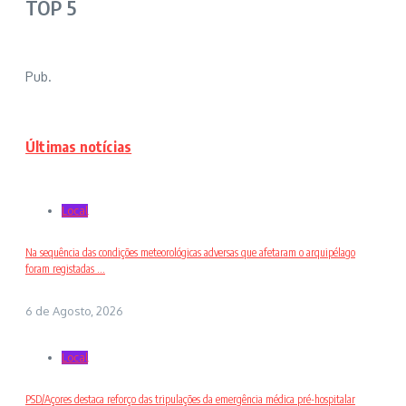
TOP 5
Pub.
Últimas notícias
Local
Na sequência das condições meteorológicas adversas que afetaram o arquipélago
foram registadas ...
6 de Agosto, 2026
Local
PSD/Açores destaca reforço das tripulações da emergência médica pré-hospitalar