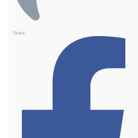
Share