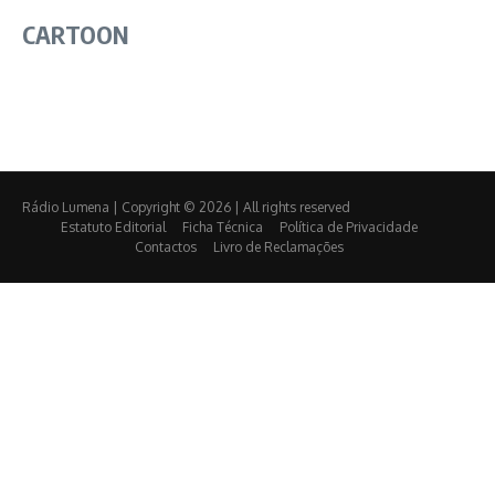
CARTOON
Rádio Lumena | Copyright © 2026 | All rights reserved
Estatuto Editorial
Ficha Técnica
Política de Privacidade
Contactos
Livro de Reclamações