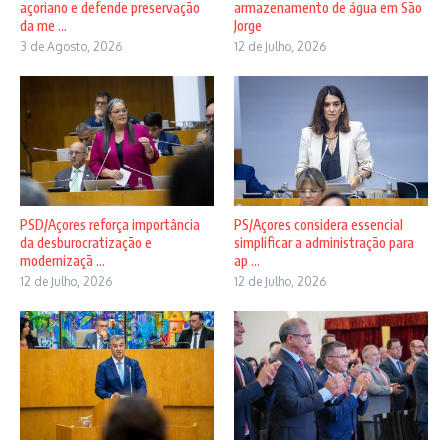
açoriano e defende preservação
armazenamento de água em São
da me ...
Jorge
3 de Agosto, 2026
12 de Julho, 2026
PSD/Açores reforça importância
PS/Açores considera essencial
da desburocratização e
simplificar a administração para
modernizaçã ...
ap ...
12 de Julho, 2026
12 de Julho, 2026