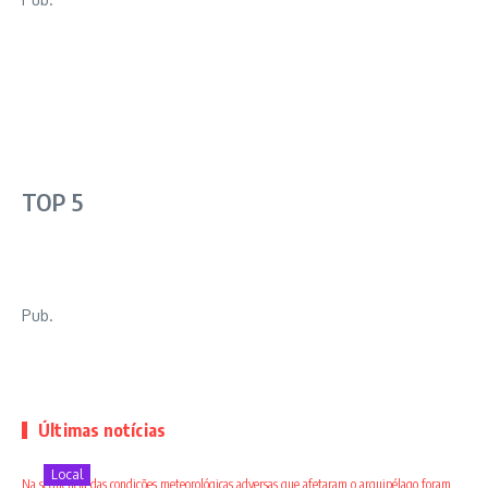
TOP 5
Pub.
Últimas notícias
Local
Na sequência das condições meteorológicas adversas que afetaram o arquipélago foram