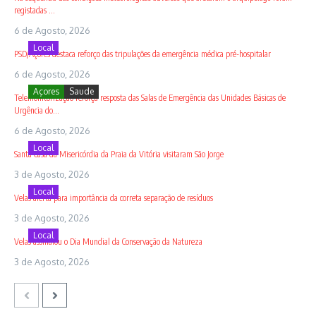
registadas ...
6 de Agosto, 2026
Local
PSD/Açores destaca reforço das tripulações da emergência médica pré-hospitalar
6 de Agosto, 2026
Açores
Saude
Telemonitorização reforça resposta das Salas de Emergência das Unidades Básicas de
Urgência do...
6 de Agosto, 2026
Local
Santa Casa da Misericórdia da Praia da Vitória visitaram São Jorge
3 de Agosto, 2026
Local
Velas alerta para importância da correta separação de resíduos
3 de Agosto, 2026
Local
Velas assinalou o Dia Mundial da Conservação da Natureza
3 de Agosto, 2026