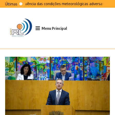
Ir para o conteúdo
Na sequência das condições meteorológicas adversas que afe
Últimas
Menu Principal