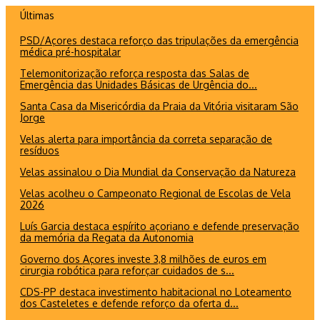
Ir
Últimas
para
PSD/Açores destaca reforço das tripulações da emergência
o
médica pré-hospitalar
conteúdo
Telemonitorização reforça resposta das Salas de
Emergência das Unidades Básicas de Urgência do...
Santa Casa da Misericórdia da Praia da Vitória visitaram São
Jorge
Velas alerta para importância da correta separação de
resíduos
Velas assinalou o Dia Mundial da Conservação da Natureza
Velas acolheu o Campeonato Regional de Escolas de Vela
2026
Luís Garcia destaca espírito açoriano e defende preservação
da memória da Regata da Autonomia
Governo dos Açores investe 3,8 milhões de euros em
cirurgia robótica para reforçar cuidados de s...
CDS-PP destaca investimento habitacional no Loteamento
dos Casteletes e defende reforço da oferta d...