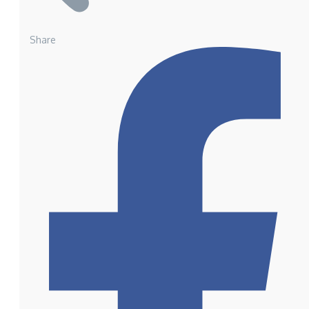
Share