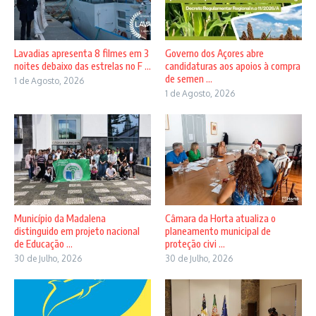
Lavadias apresenta 8 filmes em 3
Governo dos Açores abre
noites debaixo das estrelas no F ...
candidaturas aos apoios à compra
de semen ...
1 de Agosto, 2026
1 de Agosto, 2026
Município da Madalena
Câmara da Horta atualiza o
distinguido em projeto nacional
planeamento municipal de
de Educação ...
proteção civi ...
30 de Julho, 2026
30 de Julho, 2026