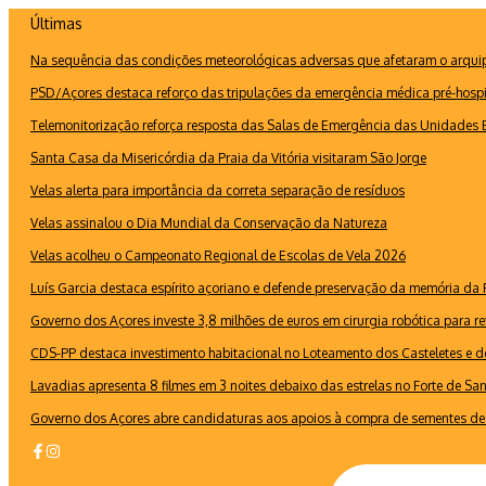
Ir
Últimas
para
Na sequência das condições meteorológicas adversas que afetaram o arquipé
o
conteúdo
PSD/Açores destaca reforço das tripulações da emergência médica pré-hospi
Telemonitorização reforça resposta das Salas de Emergência das Unidades B
Santa Casa da Misericórdia da Praia da Vitória visitaram São Jorge
Velas alerta para importância da correta separação de resíduos
Velas assinalou o Dia Mundial da Conservação da Natureza
Velas acolheu o Campeonato Regional de Escolas de Vela 2026
Luís Garcia destaca espírito açoriano e defende preservação da memória d
Governo dos Açores investe 3,8 milhões de euros em cirurgia robótica para re
CDS-PP destaca investimento habitacional no Loteamento dos Casteletes e def
Lavadias apresenta 8 filmes em 3 noites debaixo das estrelas no Forte de Sa
Governo dos Açores abre candidaturas aos apoios à compra de sementes de 