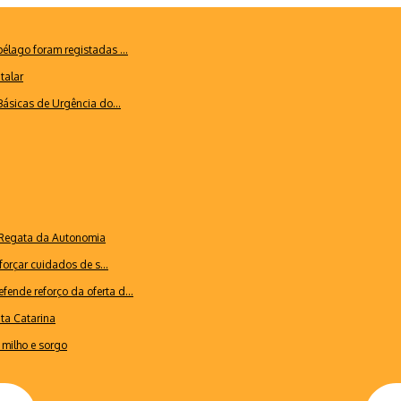
lago foram registadas ...
talar
ásicas de Urgência do...
a Regata da Autonomia
forçar cuidados de s...
ende reforço da oferta d...
nta Catarina
milho e sorgo