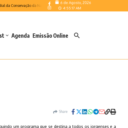
6 de Agosto, 2026
 da Conservação da Natureza
Velas acolheu o Campeonato Regional de Escolas
4:55:18 AM
st
Agenda
Emissão Online
Share
seguindo um programa que se destina a todos os jorgenses e a