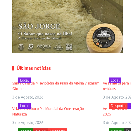
Últimas notícias
Local
Local
Santa Casa da Misericórdia da Praia da Vitória visitaram
Velas alerta para
São Jorge
resíduos
3 de Agosto, 2026
3 de Agosto, 20
Local
Desporto
Velas assinalou o Dia Mundial da Conservação da
Velas acolheu o C
Natureza
2026
3 de Agosto, 2026
3 de Agosto, 20