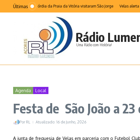
Ir para o conteúdo
Últimas
a Casa da Misericórdia da Praia da Vitória visitaram São Jorge
Velas alerta pa
Rádio Lume
Uma Rádio com História!
Agenda
Local
Festa de São João a 23 
Por
RL
Atualizado: 16 de Junho, 2026
A junta de freguesia de Velas em parceria com o Futebol Clu