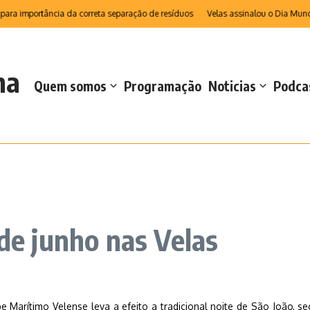
ra importância da correta separação de resíduos
Velas assinalou o Dia Mundial
na
Quem somos
Programação
Noticias
Podca
de junho nas Velas
be Marítimo Velense leva a efeito a tradicional noite de São João, 