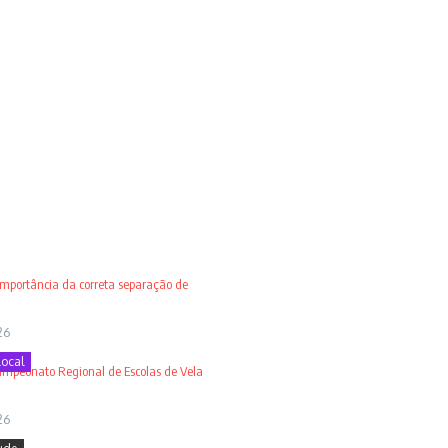
 importância da correta separação de
26
Local
ampeonato Regional de Escolas de Vela
26