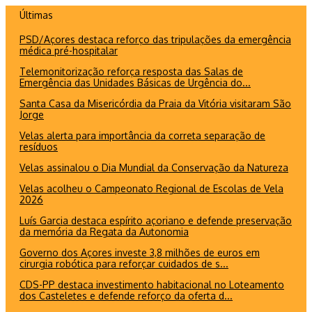
Ir
Últimas
para
PSD/Açores destaca reforço das tripulações da emergência
o
médica pré-hospitalar
conteúdo
Telemonitorização reforça resposta das Salas de
Emergência das Unidades Básicas de Urgência do...
Santa Casa da Misericórdia da Praia da Vitória visitaram São
Jorge
Velas alerta para importância da correta separação de
resíduos
Velas assinalou o Dia Mundial da Conservação da Natureza
Velas acolheu o Campeonato Regional de Escolas de Vela
2026
Luís Garcia destaca espírito açoriano e defende preservação
da memória da Regata da Autonomia
Governo dos Açores investe 3,8 milhões de euros em
cirurgia robótica para reforçar cuidados de s...
CDS-PP destaca investimento habitacional no Loteamento
dos Casteletes e defende reforço da oferta d...