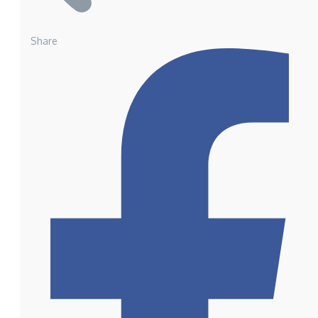
Share