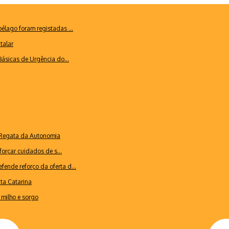
lago foram registadas ...
talar
ásicas de Urgência do...
a Regata da Autonomia
forçar cuidados de s...
ende reforço da oferta d...
nta Catarina
milho e sorgo