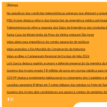
Ir
Últimas
para
Na sequência das condições meteorológicas adversas que afetaram o arquipé
o
conteúdo
PSD/Açores destaca reforço das tripulações da emergência médica pré-hospi
Telemonitorização reforça resposta das Salas de Emergência das Unidades B
Santa Casa da Misericórdia da Praia da Vitória visitaram São Jorge
Velas alerta para importância da correta separação de resíduos
Velas assinalou o Dia Mundial da Conservação da Natureza
Velas acolheu o Campeonato Regional de Escolas de Vela 2026
Luís Garcia destaca espírito açoriano e defende preservação da memória d
Governo dos Açores investe 3,8 milhões de euros em cirurgia robótica para re
CDS-PP destaca investimento habitacional no Loteamento dos Casteletes e def
Lavadias apresenta 8 filmes em 3 noites debaixo das estrelas no Forte de Sa
Governo dos Açores abre candidaturas aos apoios à compra de sementes de 