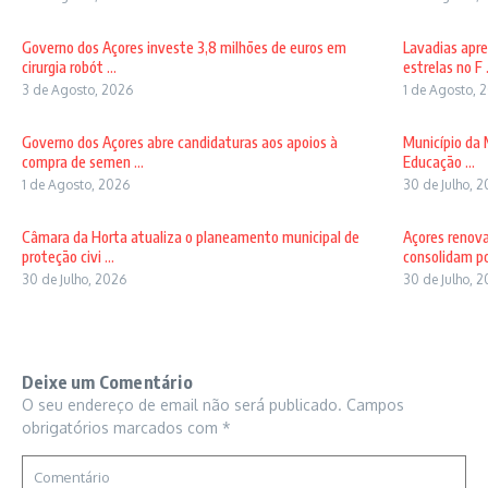
Governo dos Açores investe 3,8 milhões de euros em
Lavadias apre
cirurgia robót ...
estrelas no F .
3 de Agosto, 2026
1 de Agosto, 
Governo dos Açores abre candidaturas aos apoios à
Município da 
compra de semen ...
Educação ...
1 de Agosto, 2026
30 de Julho, 
Câmara da Horta atualiza o planeamento municipal de
Açores renov
proteção civi ...
consolidam pos
30 de Julho, 2026
30 de Julho, 
Deixe um Comentário
O seu endereço de email não será publicado.
Campos
obrigatórios marcados com
*