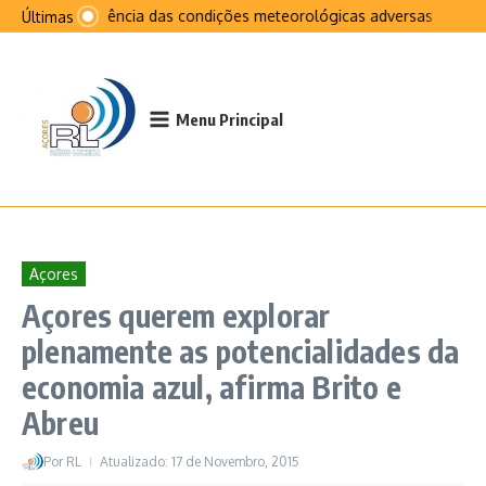
Ir para o conteúdo
Na sequência das condições meteorológicas adversas que afeta
Últimas
Menu Principal
Açores
Açores querem explorar
plenamente as potencialidades da
economia azul, afirma Brito e
Abreu
Por
RL
Atualizado: 17 de Novembro, 2015