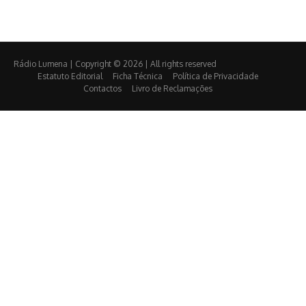
Rádio Lumena | Copyright © 2026 | All rights reserved
Estatuto Editorial
Ficha Técnica
Política de Privacidade
Contactos
Livro de Reclamações