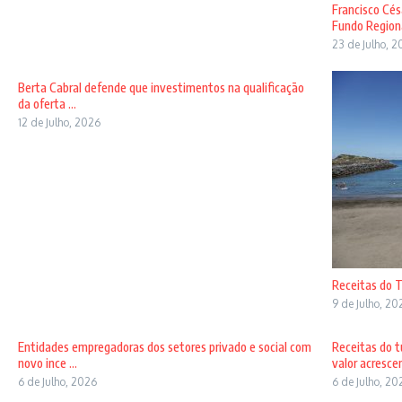
Francisco Cé
Fundo Regional
23 de Julho, 
Berta Cabral defende que investimentos na qualificação
da oferta ...
12 de Julho, 2026
Receitas do 
9 de Julho, 20
Entidades empregadoras dos setores privado e social com
Receitas do 
novo ince ...
valor acrescen 
6 de Julho, 2026
6 de Julho, 20