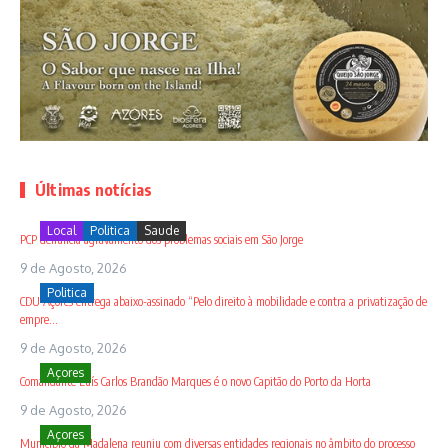
Últimas notícias
Local
Politica
Saude
PCP denuncia agravamento dos problemas sociais em São Jorge
9 de Agosto, 2026
Politica
CDU Açores entrega abaixo-assinado “Pelo direito à mobilidade e contra a privatização de
empre...
9 de Agosto, 2026
Açores
Comandante Luís Carlos Brandão Marques é o novo Capitão do Porto da Horta
9 de Agosto, 2026
Açores
Município da Madalena reuniu com diversas entidades regionais no âmbito do processo