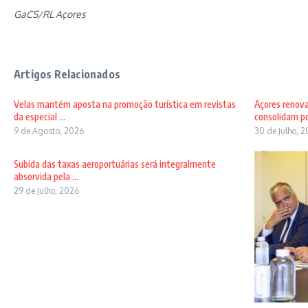
GaCS/RL Açores
Artigos Relacionados
Velas mantém aposta na promoção turística em revistas
Açores renov
da especial ...
consolidam pos
9 de Agosto, 2026
30 de Julho, 
Subida das taxas aeroportuárias será integralmente
absorvida pela ...
29 de Julho, 2026