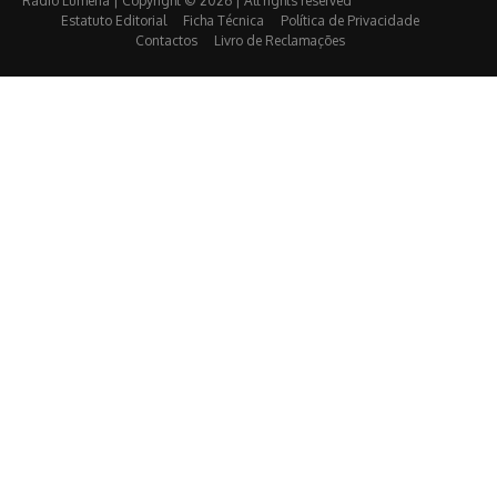
Rádio Lumena | Copyright © 2026 | All rights reserved
Estatuto Editorial
Ficha Técnica
Política de Privacidade
Contactos
Livro de Reclamações