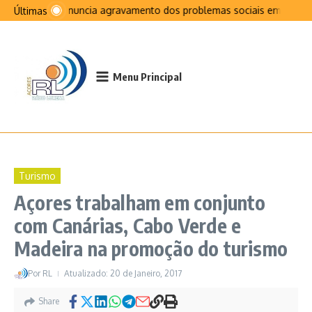
Ir para o conteúdo
PCP denuncia agravamento dos problemas sociais em São Jo
Últimas
Menu Principal
Turismo
Açores trabalham em conjunto
com Canárias, Cabo Verde e
Madeira na promoção do turismo
Por
RL
Atualizado: 20 de Janeiro, 2017
Share